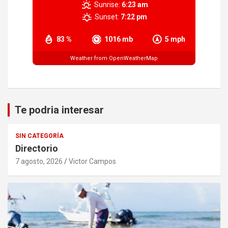
Sunrise:
6:23 am
Sunset:
7:22 pm
83 %
1016 mb
5 mph
Weather from OpenWeatherMap
Te podria interesar
SIN CATEGORÍA
Directorio
7 agosto, 2026
Victor Campos