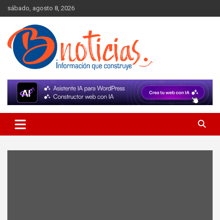
Skip
sábado, agosto 8, 2026
to
content
Información que construye
BNoticias