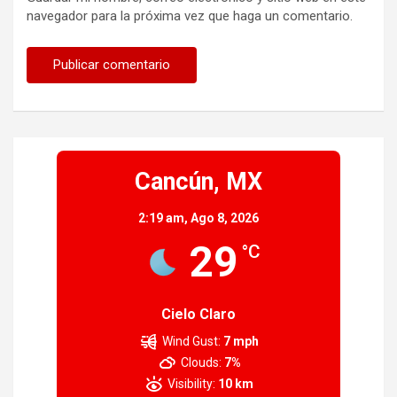
navegador para la próxima vez que haga un comentario.
Cancún, MX
2:19 am,
Ago 8, 2026
29
°C
Cielo Claro
Wind Gust:
7 mph
Clouds:
7%
Visibility:
10 km