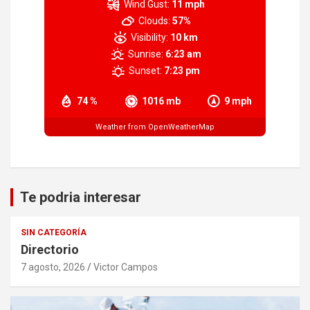
Wind Gust:
11 mph
Clouds:
57%
Visibility:
10 km
Sunrise:
6:23 am
Sunset:
7:23 pm
74 %
1016 mb
9 mph
Weather from OpenWeatherMap
Te podria interesar
SIN CATEGORÍA
Directorio
7 agosto, 2026
Victor Campos