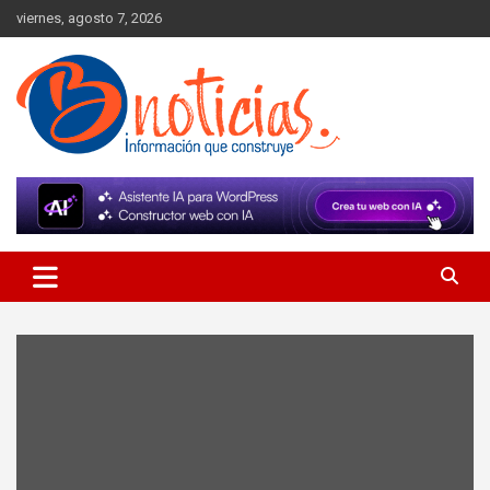
Skip
viernes, agosto 7, 2026
to
content
Información que construye
BNoticias