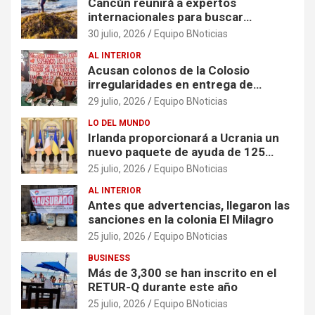
Cancún reunirá a expertos
internacionales para buscar
soluciones al problema del sargazo
30 julio, 2026
Equipo BNoticias
AL INTERIOR
Acusan colonos de la Colosio
irregularidades en entrega de
escrituras
29 julio, 2026
Equipo BNoticias
LO DEL MUNDO
Irlanda proporcionará a Ucrania un
nuevo paquete de ayuda de 125
millones de euros
25 julio, 2026
Equipo BNoticias
AL INTERIOR
Antes que advertencias, llegaron las
sanciones en la colonia El Milagro
25 julio, 2026
Equipo BNoticias
BUSINESS
Más de 3,300 se han inscrito en el
RETUR-Q durante este año
25 julio, 2026
Equipo BNoticias