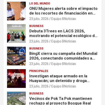
LO DEL MUNDO
ONU Mujeres alerta sobre el impacto
de los recortes de financiación en
organizaciones que apoyan a
23 julio, 2026
Equipo BNoticias
mujeres y niñas en contextos de
BUSINESS
crisis
Debuta 3Trees en LACS 2026,
mostrando el potencial ecológico de
China en América
23 julio, 2026
Equipo BNoticias
BUSINESS
BingX cierra su campaña del Mundial
2026, conectando comunidades a
través de experiencias exclusivas
23 julio, 2026
Equipo BNoticias
PRINCIPALES
Investigan ataque armado en la
Huayacán; un detenido y droga
asegurada tras persecución
23 julio, 2026
Equipo BNoticias
BUSINESS
Vecinos de Pok Ta Pok mantienen
rechazo al proyecto Bosque Real