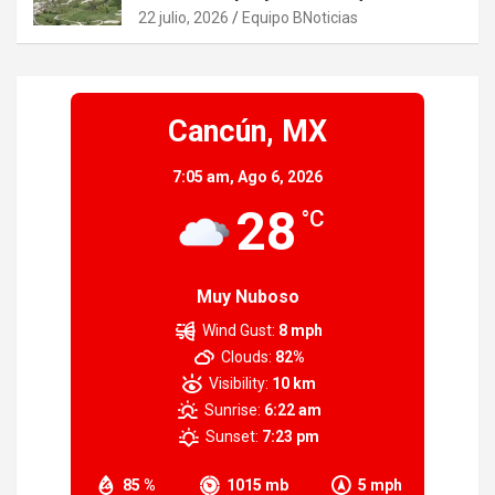
22 julio, 2026
Equipo BNoticias
Cancún, MX
7:05 am,
Ago 6, 2026
28
°C
Muy Nuboso
Wind Gust:
8 mph
Clouds:
82%
Visibility:
10 km
Sunrise:
6:22 am
Sunset:
7:23 pm
85 %
1015 mb
5 mph