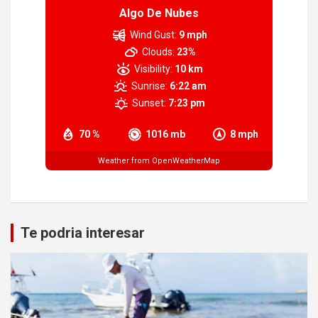
Algo De Nubes
Wind Gust:
9 mph
Clouds:
23%
Visibility:
10 km
Sunrise:
6:22 am
Sunset:
7:23 pm
70 %
1016 mb
8 mph
Weather from OpenWeatherMap
Te podria interesar