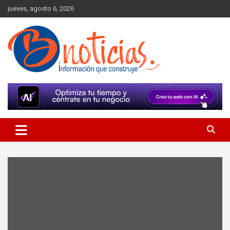
Skip
jueves, agosto 6, 2026
to
content
Información que construye
BNoticias