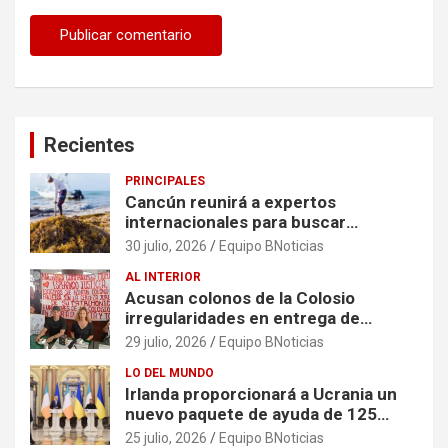
Recientes
PRINCIPALES
Cancún reunirá a expertos
internacionales para buscar
soluciones al problema del sargazo
30 julio, 2026
Equipo BNoticias
AL INTERIOR
Acusan colonos de la Colosio
irregularidades en entrega de
escrituras
29 julio, 2026
Equipo BNoticias
LO DEL MUNDO
Irlanda proporcionará a Ucrania un
nuevo paquete de ayuda de 125
millones de euros
25 julio, 2026
Equipo BNoticias