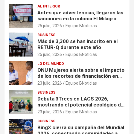
AL INTERIOR
Antes que advertencias, llegaron las
sanciones en la colonia El Milagro
25 julio, 2026
Equipo BNoticias
BUSINESS
Más de 3,300 se han inscrito en el
RETUR-Q durante este año
25 julio, 2026
Equipo BNoticias
LO DEL MUNDO
ONU Mujeres alerta sobre el impacto
de los recortes de financiación en
organizaciones que apoyan a
23 julio, 2026
Equipo BNoticias
mujeres y niñas en contextos de
BUSINESS
crisis
Debuta 3Trees en LACS 2026,
mostrando el potencial ecológico de
China en América
23 julio, 2026
Equipo BNoticias
BUSINESS
BingX cierra su campaña del Mundial
2026, conectando comunidades a