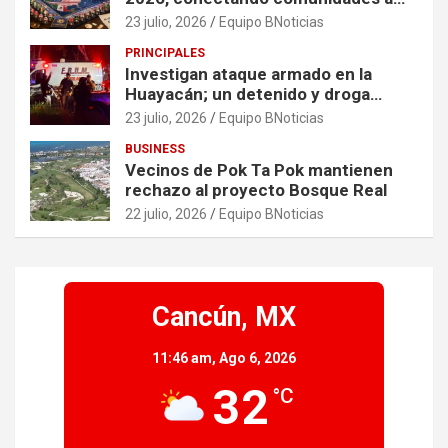
través de experiencias exclusivas
23 julio, 2026
Equipo BNoticias
PRINCIPALES
Investigan ataque armado en la
Huayacán; un detenido y droga
asegurada tras persecución
23 julio, 2026
Equipo BNoticias
BUSINESS
Vecinos de Pok Ta Pok mantienen
rechazo al proyecto Bosque Real
22 julio, 2026
Equipo BNoticias
Cancún, MX
11:46 am,
Ago 6, 2026
32
°C