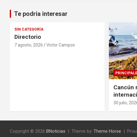
Te podria interesar
SIN CATEGORÍA
Directorio
7 agosto, 2026
Victor Campos
PRINCIPAL
Cancún r
internac
solucion
30 julio, 202
sargazo
Copyright © 2026
BNoticias
Theme by:
Theme Horse
Prou