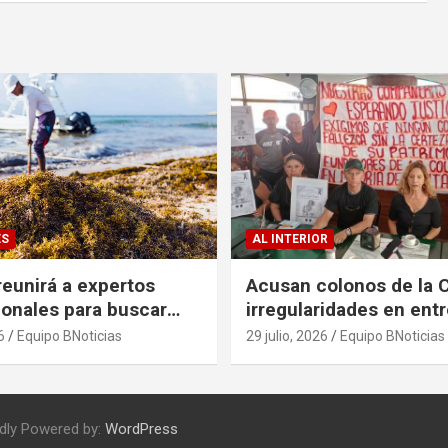
ES
AL INTERIOR
eunirá a expertos
Acusan colonos de la 
ionales para buscar
irregularidades en ent
es al problema del
escrituras
6
Equipo BNoticias
29 julio, 2026
Equipo BNoticias
dly Powered by:
WordPress