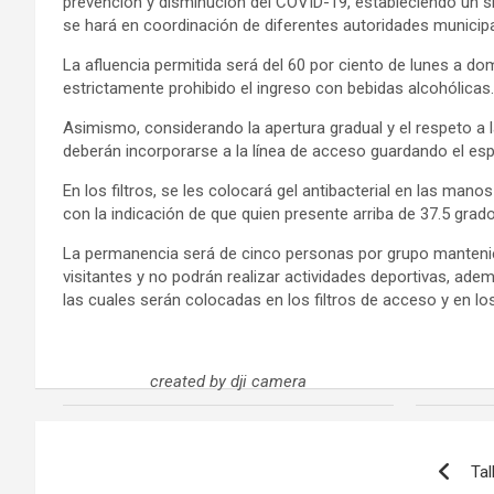
prevención y disminución del COVID-19, estableciendo un si
se hará en coordinación de diferentes autoridades municip
La afluencia permitida será del 60 por ciento de lunes a do
estrictamente prohibido el ingreso con bebidas alcohólicas.
Asimismo, considerando la apertura gradual y el respeto a l
deberán incorporarse a la línea de acceso guardando el esp
En los filtros, se les colocará gel antibacterial en las man
con la indicación de que quien presente arriba de 37.5 grad
La permanencia será de cinco personas por grupo manteni
visitantes y no podrán realizar actividades deportivas, ade
las cuales serán colocadas en los filtros de acceso y en los
created by dji camera
Navegación
Tal
de