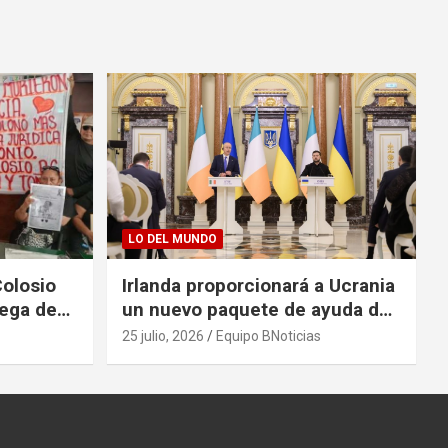
LO DEL MUNDO
Colosio
Irlanda proporcionará a Ucrania
rega de
un nuevo paquete de ayuda de
125 millones de euros
25 julio, 2026
Equipo BNoticias