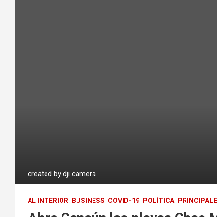
created by dji camera
AL INTERIOR
BUSINESS
COVID-19
POLÍTICA
PRINCIPAL