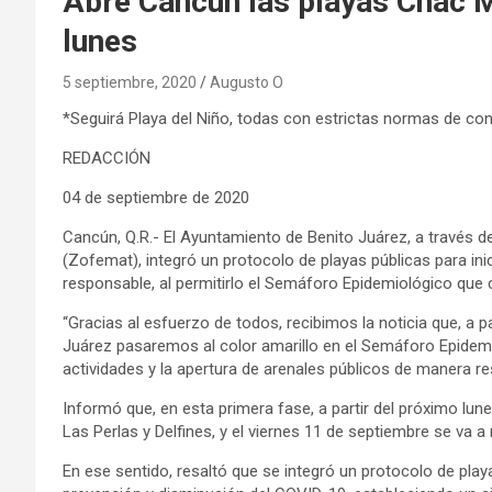
Abre Cancún las playas Chac Mo
lunes
5 septiembre, 2020
Augusto O
*Seguirá Playa del Niño, todas con estrictas normas de cont
REDACCIÓN
04 de septiembre de 2020
Cancún, Q.R.- El Ayuntamiento de Benito Juárez, a través de
(Zofemat), integró un protocolo de playas públicas para ini
responsable, al permitirlo el Semáforo Epidemiológico que c
“Gracias al esfuerzo de todos, recibimos la noticia que, a pa
Juárez pasaremos al color amarillo en el Semáforo Epidemi
actividades y la apertura de arenales públicos de manera r
Informó que, en esta primera fase, a partir del próximo lun
Las Perlas y Delfines, y el viernes 11 de septiembre se va a r
En ese sentido, resaltó que se integró un protocolo de playa