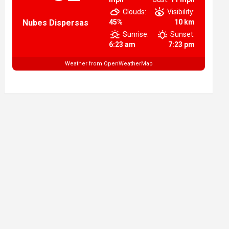
Clouds:
Visibility:
Nubes Dispersas
45%
10 km
Sunrise:
Sunset:
6:23 am
7:23 pm
Weather from OpenWeatherMap