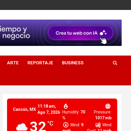
ARTE
REPORTAJE
BUSINESS
11:18 am,
Cancún, MX
Humidity:
70
Pressure:
Ago 7, 2026
%
1017 mb
32
°C
Wind:
9
Wind
mph
Gust:
11 mph