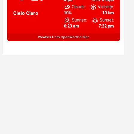
Clouds:
Visibility:
Cielo Claro
10%
10 km
Sunrise:
Sunset:
6:23 am
7:22 pm
Weather from OpenWeatherMap