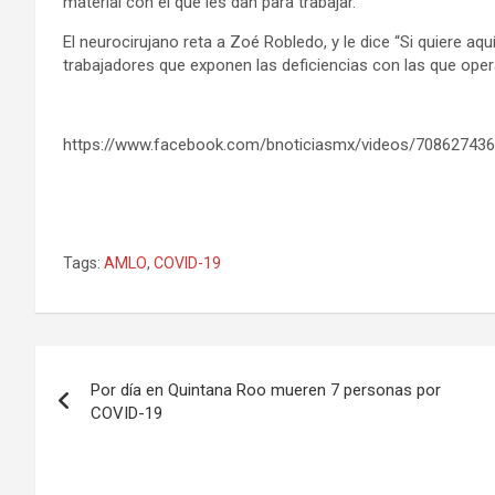
material con el que les dan para trabajar.
El neurocirujano reta a Zoé Robledo, y le dice “Si quiere 
trabajadores que exponen las deficiencias con las que oper
https://www.facebook.com/bnoticiasmx/videos/70862743
Tags:
AMLO
,
COVID-19
Navegación
Por día en Quintana Roo mueren 7 personas por
de
COVID-19
entradas