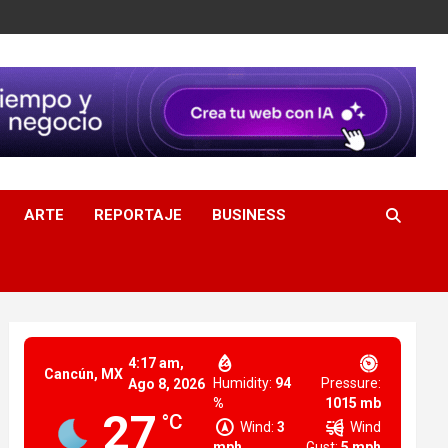
ARTE
REPORTAJE
BUSINESS
4:17 am,
Cancún, MX
Humidity:
94
Pressure:
Ago 8, 2026
%
1015 mb
27
°C
Wind:
3
Wind
mph
Gust:
5 mph