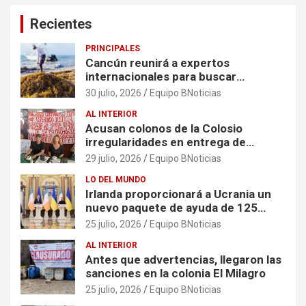
Recientes
PRINCIPALES
Cancún reunirá a expertos
internacionales para buscar
soluciones al problema del sargazo
30 julio, 2026
Equipo BNoticias
AL INTERIOR
Acusan colonos de la Colosio
irregularidades en entrega de
escrituras
29 julio, 2026
Equipo BNoticias
LO DEL MUNDO
Irlanda proporcionará a Ucrania un
nuevo paquete de ayuda de 125
millones de euros
25 julio, 2026
Equipo BNoticias
AL INTERIOR
Antes que advertencias, llegaron las
sanciones en la colonia El Milagro
25 julio, 2026
Equipo BNoticias