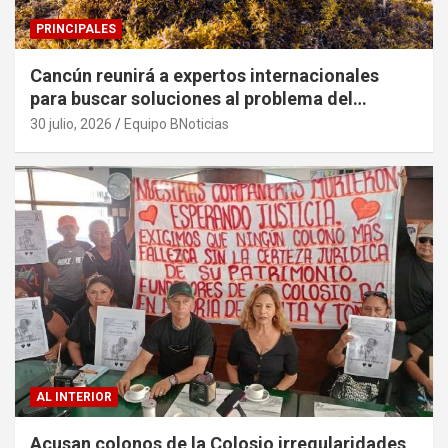
PRINCIPALES
Cancún reunirá a expertos internacionales
para buscar soluciones al problema del
sargazo
30 julio, 2026
Equipo BNoticias
AL INTERIOR
Acusan colonos de la Colosio irregularidades