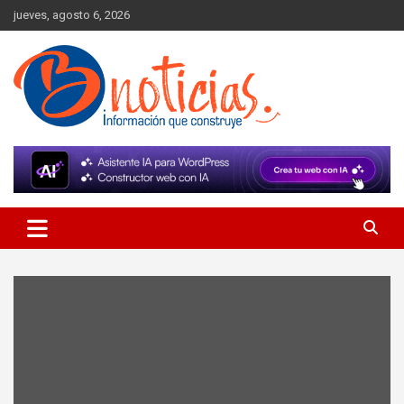
Skip
jueves, agosto 6, 2026
to
content
Información que construye
BNoticias