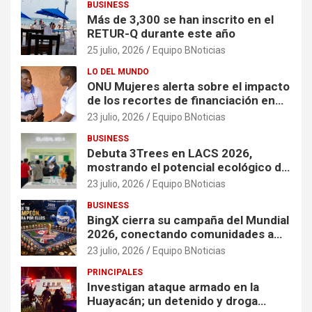
BUSINESS
Más de 3,300 se han inscrito en el
RETUR-Q durante este año
25 julio, 2026
Equipo BNoticias
LO DEL MUNDO
ONU Mujeres alerta sobre el impacto
de los recortes de financiación en
organizaciones que apoyan a
23 julio, 2026
Equipo BNoticias
mujeres y niñas en contextos de
BUSINESS
crisis
Debuta 3Trees en LACS 2026,
mostrando el potencial ecológico de
China en América
23 julio, 2026
Equipo BNoticias
BUSINESS
BingX cierra su campaña del Mundial
2026, conectando comunidades a
través de experiencias exclusivas
23 julio, 2026
Equipo BNoticias
PRINCIPALES
Investigan ataque armado en la
Huayacán; un detenido y droga