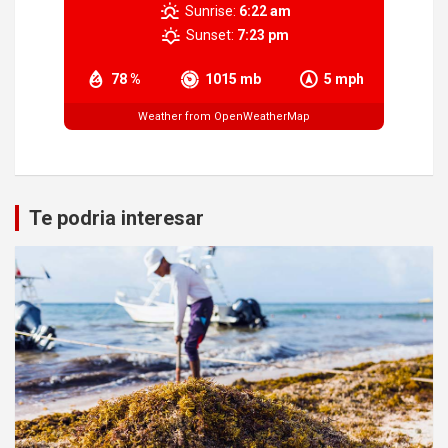
Sunrise:
6:22 am
Sunset:
7:23 pm
78 %
1015 mb
5 mph
Weather from OpenWeatherMap
Te podria interesar