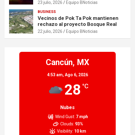
asegurada tras persecución
23 julio, 2026
Equipo BNoticias
BUSINESS
Vecinos de Pok Ta Pok mantienen
rechazo al proyecto Bosque Real
22 julio, 2026
Equipo BNoticias
Cancún, MX
4:53 am,
Ago 6, 2026
28
°C
Nubes
Wind Gust:
7 mph
Clouds:
93%
Visibility:
10 km