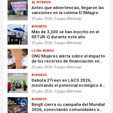
AL INTERIOR
Antes que advertencias, llegaron las
sanciones en la colonia El Milagro
25 julio, 2026
Equipo BNoticias
BUSINESS
Más de 3,300 se han inscrito en el
RETUR-Q durante este año
25 julio, 2026
Equipo BNoticias
LO DEL MUNDO
ONU Mujeres alerta sobre el impacto
de los recortes de financiación en
organizaciones que apoyan a
23 julio, 2026
Equipo BNoticias
mujeres y niñas en contextos de
BUSINESS
crisis
Debuta 3Trees en LACS 2026,
mostrando el potencial ecológico de
China en América
23 julio, 2026
Equipo BNoticias
BUSINESS
BingX cierra su campaña del Mundial
2026, conectando comunidades a