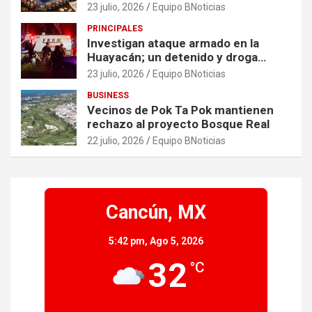
través de experiencias exclusivas
23 julio, 2026
Equipo BNoticias
PRINCIPALES
Investigan ataque armado en la
Huayacán; un detenido y droga
asegurada tras persecución
23 julio, 2026
Equipo BNoticias
BUSINESS
Vecinos de Pok Ta Pok mantienen
rechazo al proyecto Bosque Real
22 julio, 2026
Equipo BNoticias
Cancún, MX
5:42 pm,
Ago 5, 2026
32
°C