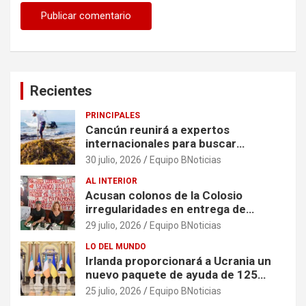
Recientes
PRINCIPALES
Cancún reunirá a expertos
internacionales para buscar
soluciones al problema del sargazo
30 julio, 2026
Equipo BNoticias
AL INTERIOR
Acusan colonos de la Colosio
irregularidades en entrega de
escrituras
29 julio, 2026
Equipo BNoticias
LO DEL MUNDO
Irlanda proporcionará a Ucrania un
nuevo paquete de ayuda de 125
millones de euros
25 julio, 2026
Equipo BNoticias