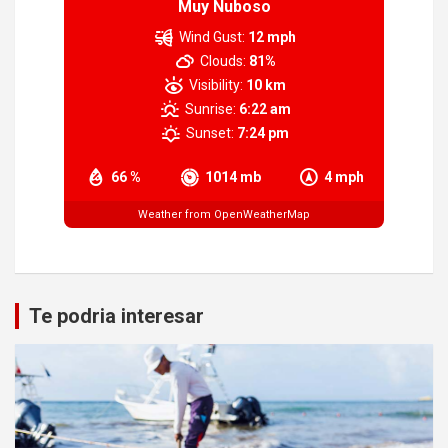
Muy Nuboso
Wind Gust:
12 mph
Clouds:
81%
Visibility:
10 km
Sunrise:
6:22 am
Sunset:
7:24 pm
66 %
1014 mb
4 mph
Weather from OpenWeatherMap
Te podria interesar