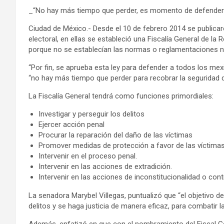
_“No hay más tiempo que perder, es momento de defender 
Ciudad de México.- Desde el 10 de febrero 2014 se publicaro
electoral, en ellas se estableció una Fiscalía General de la 
porque no se establecían las normas o reglamentaciones n
​“Por fin, se aprueba esta ley para defender a todos los m
“no hay más tiempo que perder para recobrar la seguridad de
La Fiscalía General tendrá como funciones primordiales:
Investigar y perseguir los delitos
Ejercer acción penal
Procurar la reparación del daño de las víctimas
Promover medidas de protección a favor de las víctimas,
Intervenir en el proceso penal.
Intervenir en las acciones de extradición.
Intervenir en las acciones de inconstitucionalidad o con
La senadora Marybel Villegas, puntualizó que “el objetivo de
delitos y se haga justicia de manera eficaz, para combatir la 
​Además, enfatizó en que con el nombramiento del Fiscal Ge