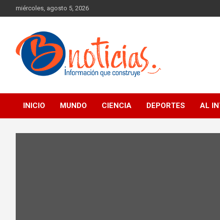
Skip
miércoles, agosto 5, 2026
to
content
Información que construye
BNoticias
INICIO
MUNDO
CIENCIA
DEPORTES
AL I