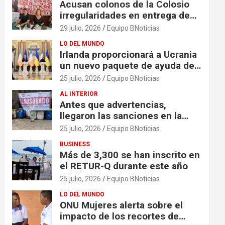
Acusan colonos de la Colosio
irregularidades en entrega de
escrituras
29 julio, 2026
Equipo BNoticias
LO DEL MUNDO
Irlanda proporcionará a Ucrania
un nuevo paquete de ayuda de
125 millones de euros
25 julio, 2026
Equipo BNoticias
AL INTERIOR
Antes que advertencias,
llegaron las sanciones en la
colonia El Milagro
25 julio, 2026
Equipo BNoticias
BUSINESS
Más de 3,300 se han inscrito en
el RETUR-Q durante este año
25 julio, 2026
Equipo BNoticias
LO DEL MUNDO
ONU Mujeres alerta sobre el
impacto de los recortes de