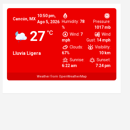
10:50 pm,
Cancún, MX
Humidity:
78
Pressure:
Ago 5, 2026
%
1017 mb
27
°C
Wind:
7
Wind
mph
Gust:
14 mph
Clouds:
Visibility:
Lluvia Ligera
67%
10 km
Sunrise:
Sunset:
6:22 am
7:24 pm
Weather from OpenWeatherMap