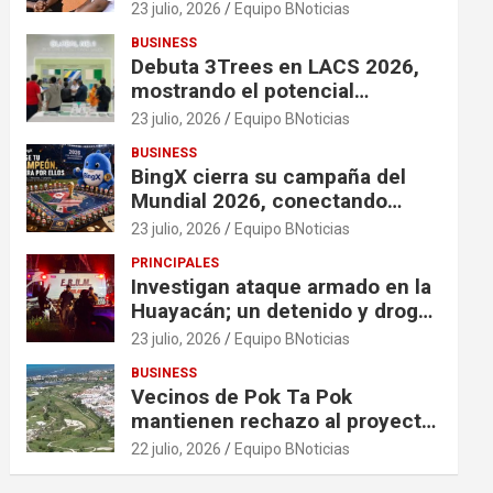
financiación en organizaciones
23 julio, 2026
Equipo BNoticias
que apoyan a mujeres y niñas
BUSINESS
en contextos de crisis
Debuta 3Trees en LACS 2026,
mostrando el potencial
ecológico de China en América
23 julio, 2026
Equipo BNoticias
BUSINESS
BingX cierra su campaña del
Mundial 2026, conectando
comunidades a través de
23 julio, 2026
Equipo BNoticias
experiencias exclusivas
PRINCIPALES
Investigan ataque armado en la
Huayacán; un detenido y droga
asegurada tras persecución
23 julio, 2026
Equipo BNoticias
BUSINESS
Vecinos de Pok Ta Pok
mantienen rechazo al proyecto
Bosque Real
22 julio, 2026
Equipo BNoticias