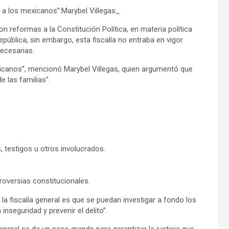
a los mexicanos”:Marybel Villegas_
n reformas a la Constitución Política, en materia política
República, sin embargo, esta fiscalía no entraba en vigor
ecesarias.
exicanos”, mencionó Marybel Villegas, quien argumentó que
 las familias”.
 testigos u otros involucrados.
troversias constitucionales.
 la fiscalía general es que se puedan investigar a fondo los
inseguridad y prevenir el delito”.
neral se da un paso grande para garantizar la justicia que