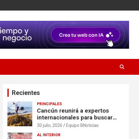
Recientes
PRINCIPALES
Cancún reunirá a expertos
internacionales para buscar
soluciones al problema del
30 julio, 2026
Equipo BNoticias
sargazo
AL INTERIOR