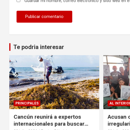
Guardar mi nombre, correo electrónico y sitio web en 
Te podria interesar
PRINCIPALES
AL INTERIO
Cancún reunirá a expertos
Acusan c
internacionales para buscar
irregula