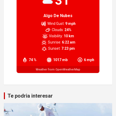
31
Algo De Nubes
Wind Gust:
9 mph
Clouds:
24%
Visibility:
10 km
Sunrise:
6:22 am
Sunset:
7:23 pm
74 %
1017 mb
6 mph
Weather from OpenWeatherMap
Te podria interesar