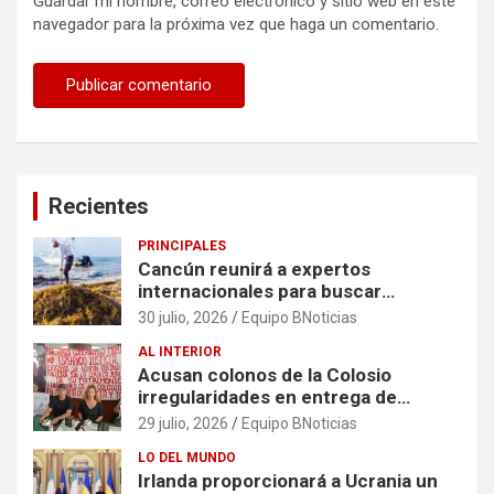
Guardar mi nombre, correo electrónico y sitio web en este
navegador para la próxima vez que haga un comentario.
Recientes
PRINCIPALES
Cancún reunirá a expertos
internacionales para buscar
soluciones al problema del sargazo
30 julio, 2026
Equipo BNoticias
AL INTERIOR
Acusan colonos de la Colosio
irregularidades en entrega de
escrituras
29 julio, 2026
Equipo BNoticias
LO DEL MUNDO
Irlanda proporcionará a Ucrania un