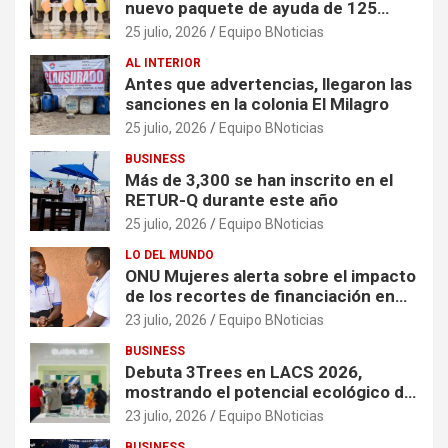
nuevo paquete de ayuda de 125
millones de euros
25 julio, 2026
Equipo BNoticias
AL INTERIOR
Antes que advertencias, llegaron las
sanciones en la colonia El Milagro
25 julio, 2026
Equipo BNoticias
BUSINESS
Más de 3,300 se han inscrito en el
RETUR-Q durante este año
25 julio, 2026
Equipo BNoticias
LO DEL MUNDO
ONU Mujeres alerta sobre el impacto
de los recortes de financiación en
organizaciones que apoyan a
23 julio, 2026
Equipo BNoticias
mujeres y niñas en contextos de
BUSINESS
crisis
Debuta 3Trees en LACS 2026,
mostrando el potencial ecológico de
China en América
23 julio, 2026
Equipo BNoticias
BUSINESS