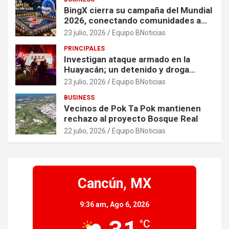
BingX cierra su campaña del Mundial
2026, conectando comunidades a
través de experiencias exclusivas
23 julio, 2026
Equipo BNoticias
PRINCIPALES
Investigan ataque armado en la
Huayacán; un detenido y droga
asegurada tras persecución
23 julio, 2026
Equipo BNoticias
BUSINESS
Vecinos de Pok Ta Pok mantienen
rechazo al proyecto Bosque Real
22 julio, 2026
Equipo BNoticias
Cancún, MX
9:36 am,
Ago 6, 2026
°C