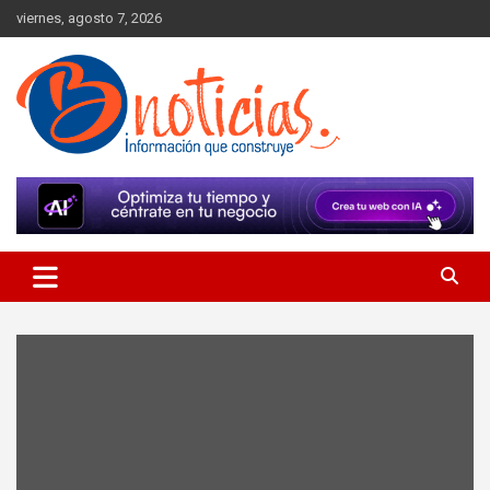
Skip
viernes, agosto 7, 2026
to
content
Información que construye
BNoticias