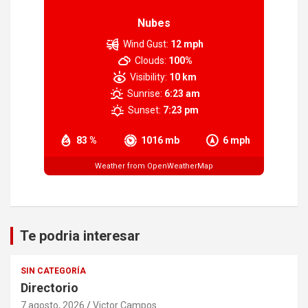
Nubes
Wind Gust:
12 mph
Clouds:
100%
Visibility:
10 km
Sunrise:
6:23 am
Sunset:
7:23 pm
83 %
1016 mb
6 mph
Weather from OpenWeatherMap
Te podria interesar
SIN CATEGORÍA
Directorio
7 agosto, 2026
Victor Campos