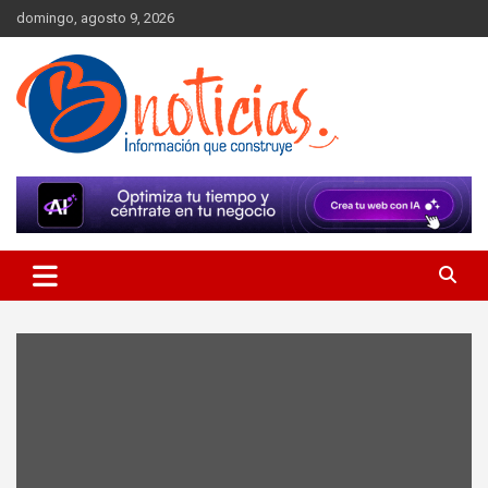
Skip
domingo, agosto 9, 2026
to
content
Información que construye
BNoticias