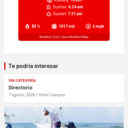
Visibility:
10 km
Sunrise:
6:24 am
Sunset:
7:21 pm
83 %
1017 mb
6 mph
Weather from OpenWeatherMap
Te podria interesar
SIN CATEGORÍA
Directorio
7 agosto, 2026
Victor Campos