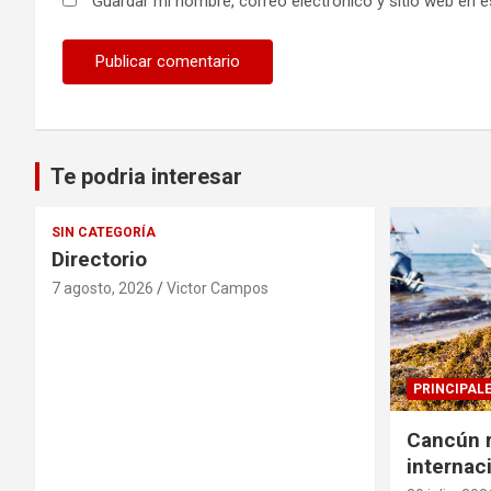
Guardar mi nombre, correo electrónico y sitio web en 
Te podria interesar
SIN CATEGORÍA
Directorio
7 agosto, 2026
Victor Campos
PRINCIPAL
Cancún r
internac