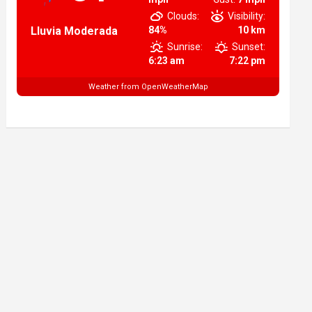
Clouds:
Visibility:
Lluvia Moderada
84%
10 km
Sunrise:
Sunset:
6:23 am
7:22 pm
Weather from OpenWeatherMap