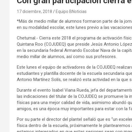
Con gran participación cierra
17 diciembre, 2018
Equipo BNoticias
*Más de medio millar de alumnos formaron parte de la jor
en su modalidad escolar, este lunes previo a las vacacion
Chetumal.- Cierra este 2018 el programa de activación físi
Quintana Roo (COJUDEQ) que preside Jesús Antonio López
en la secundaria federal Armando Escobar Nava de la capita
medio millar de alumnos, así como sus profesores.
Este lunes el equipo de activadores de la COJUDEQ realizar
estudiantes y plantilla docente de la escuela secundaria que
Antonio Martínez Solís, se realizó esta actividad en la que s
Durante el evento Isabel Viana Rueda, jefa del departamen
las indicaciones del titular de la COJUDEQ se promueve la i
físicas para una mejor calidad de vida, asimismo abundó q
amigos, es una época muy importantes para estar con la fam
Por su parte el director del plantel señaló que es “un excel
física dentro de la escuela, próximamente le plantearemos
estamos interesados en que estas sesiones sean con mayor 