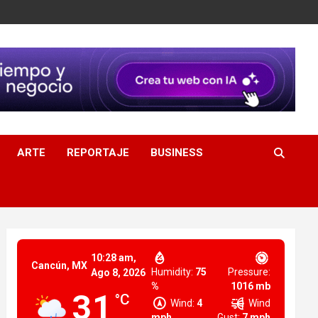
ARTE
REPORTAJE
BUSINESS
10:28 am,
Cancún, MX
Humidity:
75
Pressure:
Ago 8, 2026
%
1016 mb
31
°C
Wind:
4
Wind
mph
Gust:
7 mph