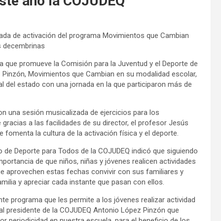
 este año la COJUDEQ
nada de activación del programa Movimientos que Cambian
es decembrinas
ca que promueve la Comisión para la Juventud y el Deporte de
 Pinzón, Movimientos que Cambian en su modalidad escolar,
l del estado con una jornada en la que participaron más de
on una sesión musicalizada de ejercicios para los
 gracias a las facilidades de su director, el profesor Jesús
e fomenta la cultura de la activación física y el deporte.
to de Deporte para Todos de la COJUDEQ indicó que siguiendo
mportancia de que niños, niñas y jóvenes realicen actividades
ue aprovechen estas fechas convivir con sus familiares y
ilia y apreciar cada instante que pasan con ellos.
ente programa que les permite a los jóvenes realizar actividad
 al presidente de la COJUDEQ Antonio López Pinzón que
periodicidad en nuestra escuela, para el beneficio de los