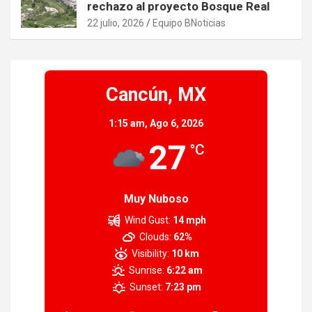
rechazo al proyecto Bosque Real
22 julio, 2026
Equipo BNoticias
Cancún, MX
1:15 am,
Ago 6, 2026
27
°C
Muy Nuboso
Wind Gust:
14 mph
Clouds:
62%
Visibility:
10 km
Sunrise:
6:22 am
Sunset:
7:23 pm