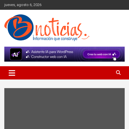
Skip
jueves, agosto 6, 2026
to
content
Información que construye
BNoticias