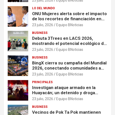
25 julio, 2026
Equipo BNoticias
LO DEL MUNDO
ONU Mujeres alerta sobre el impacto
de los recortes de financiación en
organizaciones que apoyan a
23 julio, 2026
Equipo BNoticias
mujeres y niñas en contextos de
BUSINESS
crisis
Debuta 3Trees en LACS 2026,
mostrando el potencial ecológico de
China en América
23 julio, 2026
Equipo BNoticias
BUSINESS
BingX cierra su campaña del Mundial
2026, conectando comunidades a
través de experiencias exclusivas
23 julio, 2026
Equipo BNoticias
PRINCIPALES
Investigan ataque armado en la
Huayacán; un detenido y droga
asegurada tras persecución
23 julio, 2026
Equipo BNoticias
BUSINESS
Vecinos de Pok Ta Pok mantienen