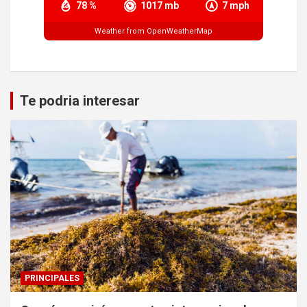
78 %
1017 mb
7 mph
Weather from OpenWeatherMap
Te podria interesar
PRINCIPALES