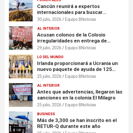
PRINCIPALES
Cancún reunirá a expertos
internacionales para buscar
soluciones al problema del sargazo
30 julio, 2026
Equipo BNoticias
AL INTERIOR
Acusan colonos de la Colosio
irregularidades en entrega de
escrituras
29 julio, 2026
Equipo BNoticias
LO DEL MUNDO
Irlanda proporcionará a Ucrania un
nuevo paquete de ayuda de 125
millones de euros
25 julio, 2026
Equipo BNoticias
AL INTERIOR
Antes que advertencias, llegaron las
sanciones en la colonia El Milagro
25 julio, 2026
Equipo BNoticias
BUSINESS
Más de 3,300 se han inscrito en el
RETUR-Q durante este año