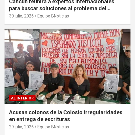
Cancún reunirá a expertos internacionales
para buscar soluciones al problema del
sargazo
30 julio, 2026
Equipo BNoticias
AL INTERIOR
Acusan colonos de la Colosio irregularidades
en entrega de escrituras
29 julio, 2026
Equipo BNoticias