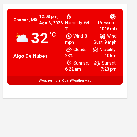
12:03 pm,
Cancún, MX
Humidity:
68
Pressure:
Ago 6, 2026
%
1016 mb
32
°C
Wind:
3
Wind
mph
Gust:
9 mph
Clouds:
Visibility:
Algo De Nubes
23%
10 km
Sunrise:
Sunset:
6:22 am
7:23 pm
Weather from OpenWeatherMap