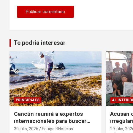
Te podria interesar
PRINCIPALES
AL INTERIO
Cancún reunirá a expertos
Acusan c
internacionales para buscar
irregula
soluciones al problema del
escritur
30 julio, 2026
Equipo BNoticias
29 julio, 202