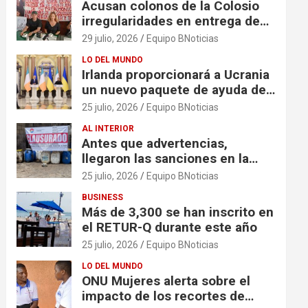
Acusan colonos de la Colosio
irregularidades en entrega de
escrituras
29 julio, 2026
Equipo BNoticias
LO DEL MUNDO
Irlanda proporcionará a Ucrania
un nuevo paquete de ayuda de
125 millones de euros
25 julio, 2026
Equipo BNoticias
AL INTERIOR
Antes que advertencias,
llegaron las sanciones en la
colonia El Milagro
25 julio, 2026
Equipo BNoticias
BUSINESS
Más de 3,300 se han inscrito en
el RETUR-Q durante este año
25 julio, 2026
Equipo BNoticias
LO DEL MUNDO
ONU Mujeres alerta sobre el
impacto de los recortes de