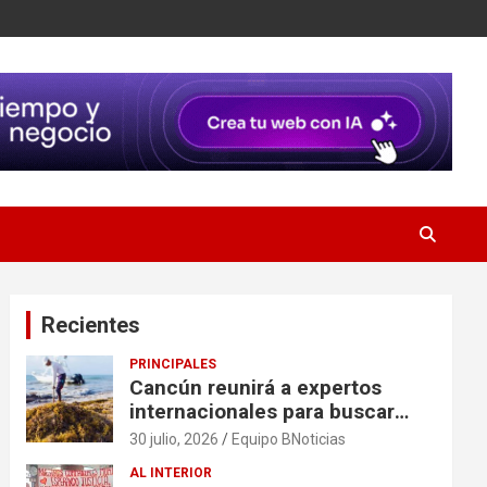
Recientes
PRINCIPALES
Cancún reunirá a expertos
internacionales para buscar
soluciones al problema del
30 julio, 2026
Equipo BNoticias
sargazo
AL INTERIOR