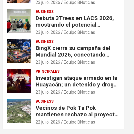
financiación en organizaciones
23 julio, 2026
Equipo BNoticias
que apoyan a mujeres y niñas
BUSINESS
en contextos de crisis
Debuta 3Trees en LACS 2026,
mostrando el potencial
ecológico de China en América
23 julio, 2026
Equipo BNoticias
BUSINESS
BingX cierra su campaña del
Mundial 2026, conectando
comunidades a través de
23 julio, 2026
Equipo BNoticias
experiencias exclusivas
PRINCIPALES
Investigan ataque armado en la
Huayacán; un detenido y droga
asegurada tras persecución
23 julio, 2026
Equipo BNoticias
BUSINESS
Vecinos de Pok Ta Pok
mantienen rechazo al proyecto
Bosque Real
22 julio, 2026
Equipo BNoticias