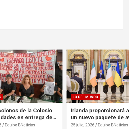
R
LO DEL MUNDO
olonos de la Colosio
Irlanda proporcionará 
ridades en entrega de
un nuevo paquete de a
as
125 millones de euros
6
Equipo BNoticias
25 julio, 2026
Equipo BNoticias