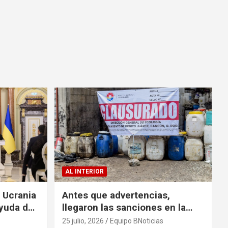
AL INTERIOR
a Ucrania
Antes que advertencias,
yuda de
llegaron las sanciones en la
colonia El Milagro
25 julio, 2026
Equipo BNoticias