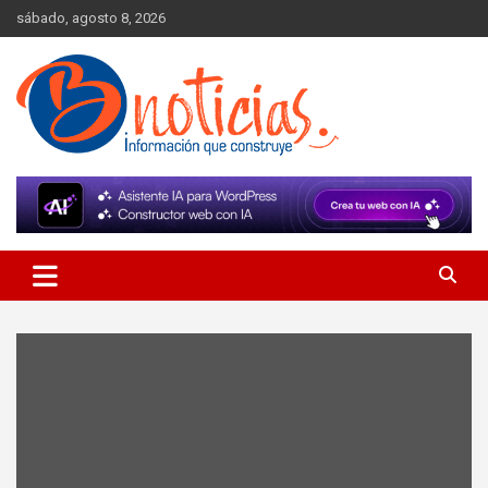
Skip
sábado, agosto 8, 2026
to
content
Información que construye
BNoticias