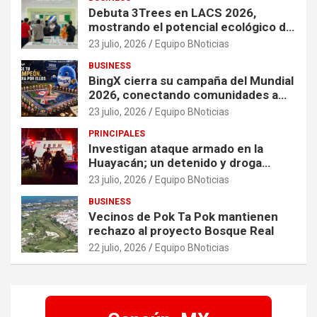
crisis
Debuta 3Trees en LACS 2026,
mostrando el potencial ecológico de
China en América
23 julio, 2026
Equipo BNoticias
BUSINESS
BingX cierra su campaña del Mundial
2026, conectando comunidades a
través de experiencias exclusivas
23 julio, 2026
Equipo BNoticias
PRINCIPALES
Investigan ataque armado en la
Huayacán; un detenido y droga
asegurada tras persecución
23 julio, 2026
Equipo BNoticias
BUSINESS
Vecinos de Pok Ta Pok mantienen
rechazo al proyecto Bosque Real
22 julio, 2026
Equipo BNoticias