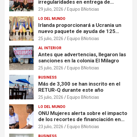
irregularidades en entrega de
escrituras
29 julio, 2026
Equipo BNoticias
LO DEL MUNDO
Irlanda proporcionará a Ucrania un
nuevo paquete de ayuda de 125
millones de euros
25 julio, 2026
Equipo BNoticias
AL INTERIOR
Antes que advertencias, llegaron las
sanciones en la colonia El Milagro
25 julio, 2026
Equipo BNoticias
BUSINESS
Más de 3,300 se han inscrito en el
RETUR-Q durante este año
25 julio, 2026
Equipo BNoticias
LO DEL MUNDO
ONU Mujeres alerta sobre el impacto
de los recortes de financiación en
organizaciones que apoyan a
23 julio, 2026
Equipo BNoticias
mujeres y niñas en contextos de
BUSINESS