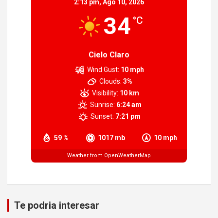
2:13 pm,
Ago 10, 2026
34
°C
Cielo Claro
Wind Gust:
10 mph
Clouds:
3%
Visibility:
10 km
Sunrise:
6:24 am
Sunset:
7:21 pm
59 %
1017 mb
10 mph
Weather from OpenWeatherMap
Te podria interesar