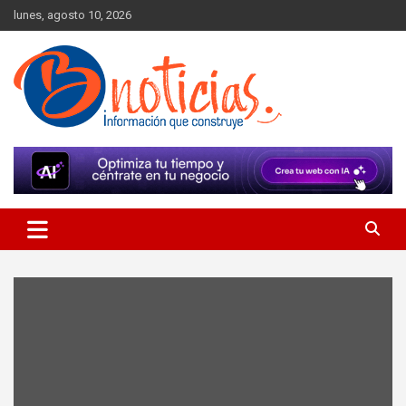
Skip
lunes, agosto 10, 2026
to
content
Información que construye
BNoticias