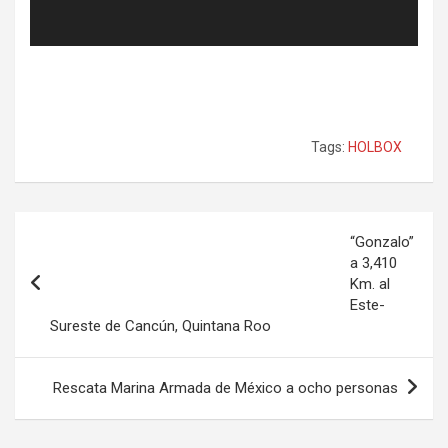
Tags:
HOLBOX
Navegación
“Gonzalo”
de
a 3,410
Km. al
entradas
Este-
Sureste de Cancún, Quintana Roo
Rescata Marina Armada de México a ocho personas