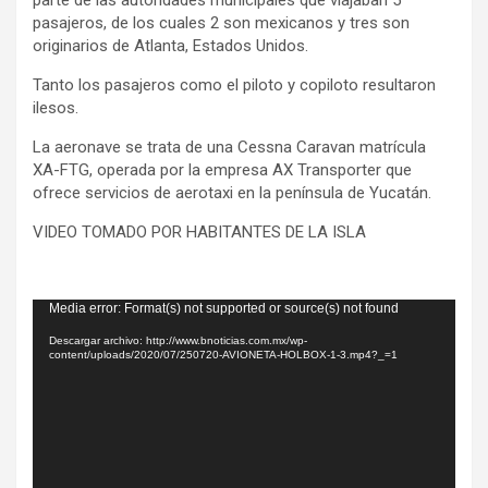
parte de las autoridades municipales que viajaban 5
pasajeros, de los cuales 2 son mexicanos y tres son
originarios de Atlanta, Estados Unidos.
Tanto los pasajeros como el piloto y copiloto resultaron
ilesos.
La aeronave se trata de una Cessna Caravan matrícula
XA-FTG, operada por la empresa AX Transporter que
ofrece servicios de aerotaxi en la península de Yucatán.
VIDEO TOMADO POR HABITANTES DE LA ISLA
Reproductor
Media error: Format(s) not supported or source(s) not found
de
Descargar archivo: http://www.bnoticias.com.mx/wp-
vídeo
content/uploads/2020/07/250720-AVIONETA-HOLBOX-1-3.mp4?_=1