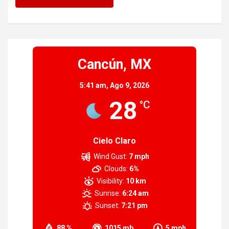
Cancún, MX
5:41 am,
Ago 9, 2026
28
°C
Cielo Claro
Wind Gust:
7 mph
Clouds:
6%
Visibility:
10 km
Sunrise:
6:24 am
Sunset:
7:21 pm
88 %
1015 mb
5 mph