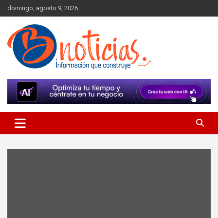
Skip
domingo, agosto 9, 2026
to
content
Información que construye
BNoticias