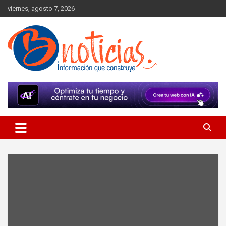
Skip
viernes, agosto 7, 2026
to
content
Información que construye
BNoticias