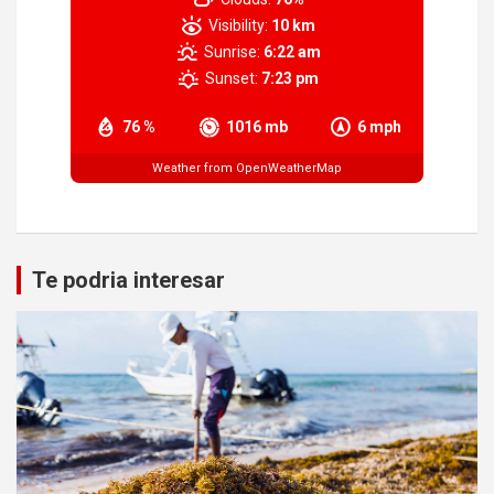
Visibility:
10 km
Sunrise:
6:22 am
Sunset:
7:23 pm
76 %
1016 mb
6 mph
Weather from OpenWeatherMap
Te podria interesar