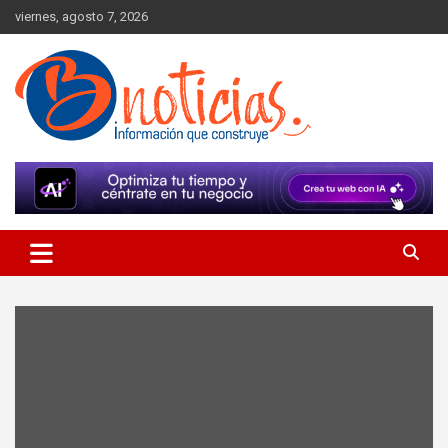
Skip
viernes, agosto 7, 2026
to
content
Información que construye
BNoticias