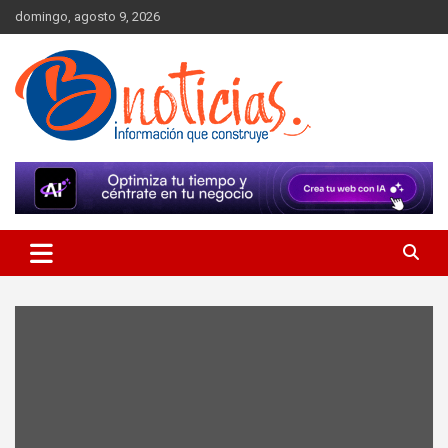
Skip
domingo, agosto 9, 2026
to
content
Información que construye
BNoticias