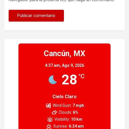
Cancún, MX
4:37 am,
Ago 9, 2026
28
°C
Cielo Claro
Wind Gust:
7 mph
Clouds:
6%
Visibility:
10 km
Sunrise:
6:24 am