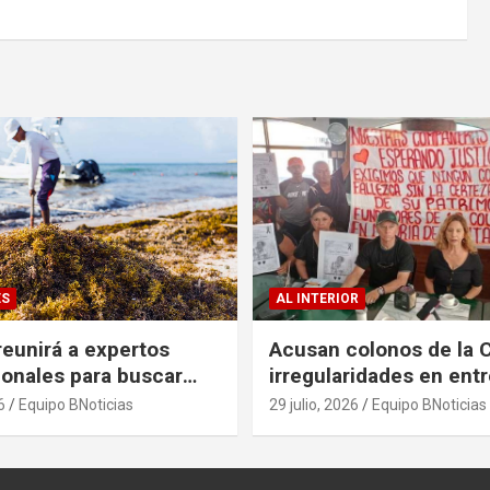
ES
AL INTERIOR
eunirá a expertos
Acusan colonos de la 
ionales para buscar
irregularidades en ent
es al problema del
escrituras
6
Equipo BNoticias
29 julio, 2026
Equipo BNoticias