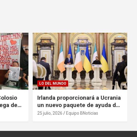
LO DEL MUNDO
Colosio
Irlanda proporcionará a Ucrania
rega de
un nuevo paquete de ayuda de
125 millones de euros
25 julio, 2026
Equipo BNoticias