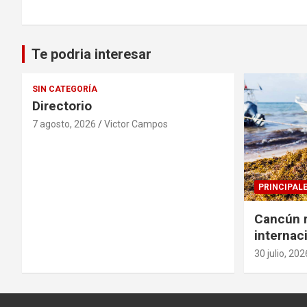
Te podria interesar
SIN CATEGORÍA
Directorio
7 agosto, 2026
Victor Campos
PRINCIPAL
Cancún r
internac
solucion
30 julio, 202
sargazo