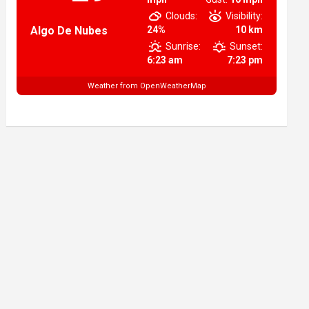
Clouds:
Visibility:
Algo De Nubes
24%
10 km
Sunrise:
Sunset:
6:23 am
7:23 pm
Weather from OpenWeatherMap