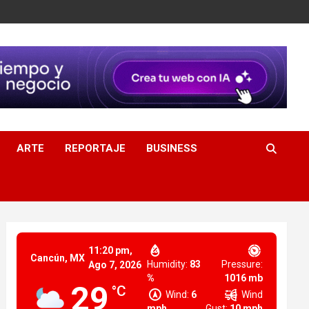
ARTE
REPORTAJE
BUSINESS
11:20 pm,
Cancún, MX
Humidity:
83
Pressure:
Ago 7, 2026
%
1016 mb
29
°C
Wind:
6
Wind
mph
Gust:
10 mph