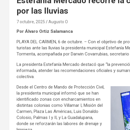
Estefanía Mercado recorre la c
por las lluvias
7 octubre, 2025
Augusto O
Por Álvaro Ortiz Salamanca
PLAYA DEL CARMEN, 6 de octubre. – Con el objetivo de prote
turistas ante las lluvias la presidenta municipal Estefanía
Tormenta, acompañada por Darwin Covarrubias, secretario 
La presidenta Estefanía Mercado destacó que “la prevención
informada, atender las recomendaciones oficiales y sumarse
colectiva.
Desde el Centro de Mando de Protección Civil,
la presidenta municipal informó que se han
identificado zonas con encharcamientos en
distintas colonias como Villamar I, Misión del
Carmen, Plaza Las Américas, Luis Donaldo
Colosio, Palmas I y II, y La Guadalupana,
donde se reforzarán las labores de drenaje y
limpieza.