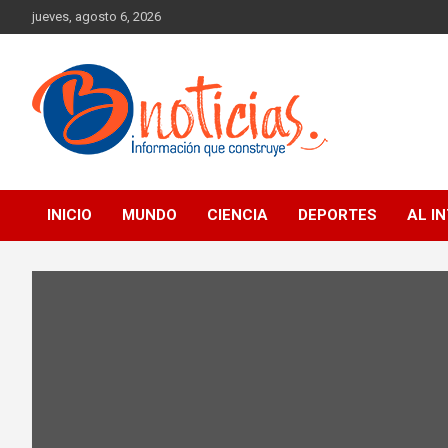
Skip
jueves, agosto 6, 2026
to
content
Información que construye
BNoticias
INICIO
MUNDO
CIENCIA
DEPORTES
AL I