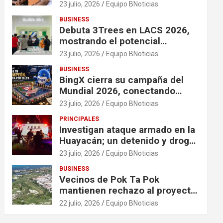
financiación en organizaciones
23 julio, 2026
Equipo BNoticias
que apoyan a mujeres y niñas
BUSINESS
en contextos de crisis
Debuta 3Trees en LACS 2026,
mostrando el potencial
ecológico de China en América
23 julio, 2026
Equipo BNoticias
BUSINESS
BingX cierra su campaña del
Mundial 2026, conectando
comunidades a través de
23 julio, 2026
Equipo BNoticias
experiencias exclusivas
PRINCIPALES
Investigan ataque armado en la
Huayacán; un detenido y droga
asegurada tras persecución
23 julio, 2026
Equipo BNoticias
BUSINESS
Vecinos de Pok Ta Pok
mantienen rechazo al proyecto
Bosque Real
22 julio, 2026
Equipo BNoticias