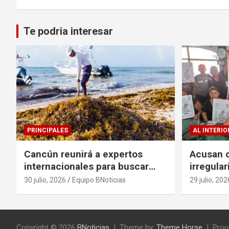
Te podria interesar
PRINCIPALES
AL INTERIO
Cancún reunirá a expertos
Acusan c
internacionales para buscar
irregula
soluciones al problema del
escritur
30 julio, 2026
Equipo BNoticias
29 julio, 202
sargazo
Copyright © 2026
BNoticias
Theme by:
Theme Horse
Prou