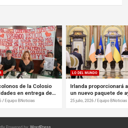
R
LO DEL MUNDO
olonos de la Colosio
Irlanda proporcionará 
ridades en entrega de
un nuevo paquete de a
as
125 millones de euros
6
Equipo BNoticias
25 julio, 2026
Equipo BNoticias
dly Powered by:
WordPress