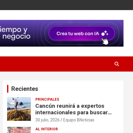
Recientes
PRINCIPALES
Cancún reunirá a expertos
internacionales para buscar
soluciones al problema del
30 julio, 2026
Equipo BNoticias
sargazo
AL INTERIOR