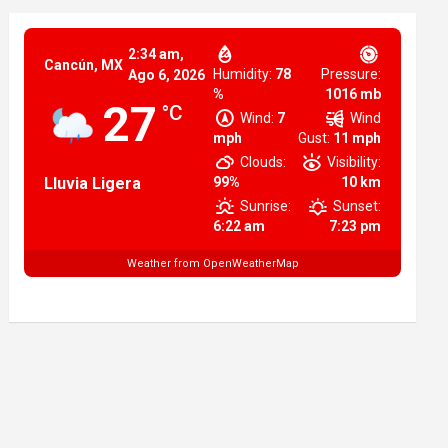
2:34 am,
Cancún, MX
Humidity:
78
Pressure:
Ago 6, 2026
%
1016 mb
27
°C
Wind:
7
Wind
mph
Gust:
11 mph
Clouds:
Visibility:
Lluvia Ligera
99%
10 km
Sunrise:
Sunset:
6:22 am
7:23 pm
Weather from OpenWeatherMap