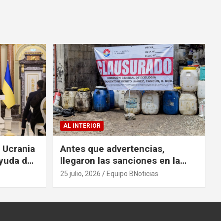
AL INTERIOR
a Ucrania
Antes que advertencias,
yuda de
llegaron las sanciones en la
colonia El Milagro
25 julio, 2026
Equipo BNoticias