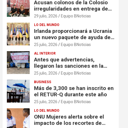
Acusan colonos de la Colosio
irregularidades en entrega de
escrituras
29 julio, 2026
Equipo BNoticias
LO DEL MUNDO
Irlanda proporcionará a Ucrania
un nuevo paquete de ayuda de
125 millones de euros
25 julio, 2026
Equipo BNoticias
AL INTERIOR
Antes que advertencias,
llegaron las sanciones en la
colonia El Milagro
25 julio, 2026
Equipo BNoticias
BUSINESS
Más de 3,300 se han inscrito en
el RETUR-Q durante este año
25 julio, 2026
Equipo BNoticias
LO DEL MUNDO
ONU Mujeres alerta sobre el
impacto de los recortes de