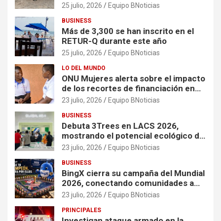
25 julio, 2026
Equipo BNoticias
BUSINESS
Más de 3,300 se han inscrito en el
RETUR-Q durante este año
25 julio, 2026
Equipo BNoticias
LO DEL MUNDO
ONU Mujeres alerta sobre el impacto
de los recortes de financiación en
organizaciones que apoyan a
23 julio, 2026
Equipo BNoticias
mujeres y niñas en contextos de
BUSINESS
crisis
Debuta 3Trees en LACS 2026,
mostrando el potencial ecológico de
China en América
23 julio, 2026
Equipo BNoticias
BUSINESS
BingX cierra su campaña del Mundial
2026, conectando comunidades a
través de experiencias exclusivas
23 julio, 2026
Equipo BNoticias
PRINCIPALES
Investigan ataque armado en la