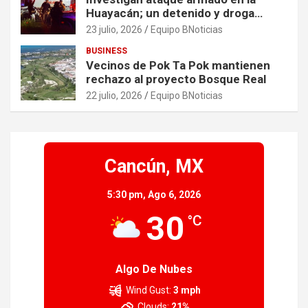
Huayacán; un detenido y droga
asegurada tras persecución
23 julio, 2026
Equipo BNoticias
BUSINESS
Vecinos de Pok Ta Pok mantienen
rechazo al proyecto Bosque Real
22 julio, 2026
Equipo BNoticias
Cancún, MX
5:30 pm,
Ago 6, 2026
30
°C
Algo De Nubes
Wind Gust:
3 mph
Clouds:
21%