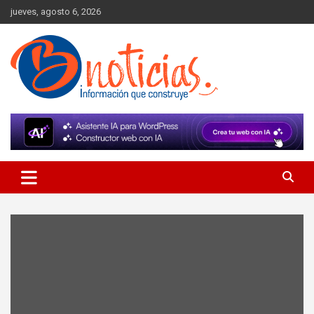
Skip
jueves, agosto 6, 2026
to
content
Información que construye
BNoticias