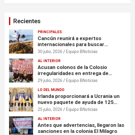
Recientes
PRINCIPALES
Cancún reunirá a expertos
internacionales para buscar
soluciones al problema del sargazo
30 julio, 2026
Equipo BNoticias
AL INTERIOR
Acusan colonos de la Colosio
irregularidades en entrega de
escrituras
29 julio, 2026
Equipo BNoticias
LO DEL MUNDO
Irlanda proporcionará a Ucrania un
nuevo paquete de ayuda de 125
millones de euros
25 julio, 2026
Equipo BNoticias
AL INTERIOR
Antes que advertencias, llegaron las
sanciones en la colonia El Milagro