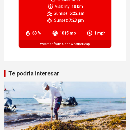
Visibility:
10 km
Sunrise:
6:22 am
Sunset:
7:23 pm
63 %
1015 mb
1 mph
Weather from OpenWeatherMap
Te podria interesar