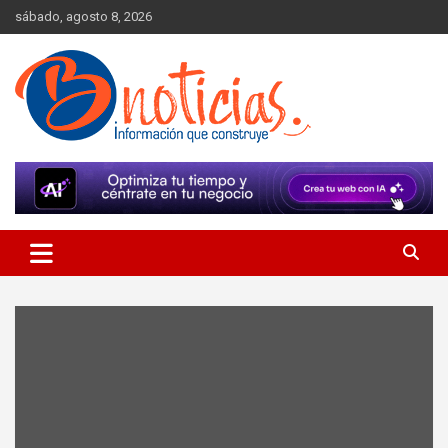
Skip
sábado, agosto 8, 2026
to
content
Información que construye
BNoticias