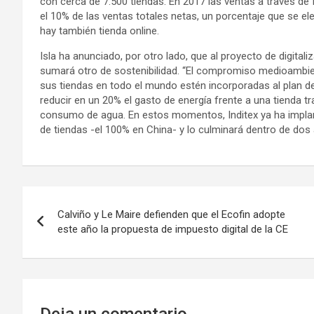
con cerca de 7.500 tiendas. En 2017 las ventas a través de
el 10% de las ventas totales netas, un porcentaje que se 
hay también tienda online.
Isla ha anunciado, por otro lado, que al proyecto de digital
sumará otro de sostenibilidad. “El compromiso medioambien
sus tiendas en todo el mundo estén incorporadas al plan de
reducir en un 20% el gasto de energía frente a una tienda tr
consumo de agua. En estos momentos, Inditex ya ha implan
de tiendas -el 100% en China- y lo culminará dentro de dos
Navegación
Calviño y Le Maire defienden que el Ecofin adopte
de
este año la propuesta de impuesto digital de la CE
entradas
Deja un comentario