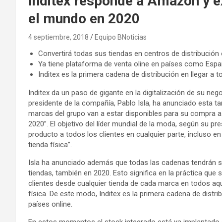
Inditex responde a Amazon y ex
el mundo en 2020
4 septiembre, 2018
Equipo BNoticias
Convertirá todas sus tiendas en centros de distribución 
Ya tiene plataforma de venta oline en países como Esp
Inditex es la primera cadena de distribución en llegar a 
Inditex da un paso de gigante en la digitalización de su ne
presidente de la compañía, Pablo Isla, ha anunciado esta tar
marcas del grupo van a estar disponibles para su compra a
2020”. El objetivo del líder mundial de la moda, según su pr
producto a todos los clientes en cualquier parte, incluso 
tienda física”.
Isla ha anunciado además que todas las cadenas tendrán s
tiendas, también en 2020. Esto significa en la práctica que 
clientes desde cualquier tienda de cada marca en todos aq
física. De este modo, Inditex es la primera cadena de distri
países online.
En estos momentos el stock integrado está ya implantado