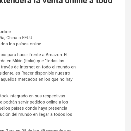
tenderá la venta online a todo
online
aña, China o EEUU
todos los países online
gocio para hacer frente a Amazon. El
de en Milán (Italia) que “todas las
 través de Internet en todo el mundo en
esidente, es “hacer disponible nuestro
en aquellos mercados en los que no hay
tock integrado en sus respectivas
se podrán servir pedidos online a los
uellos países donde haya presencia
bución del mundo en llegar a todos los
 en Zara en 25 de los 48 mercados en