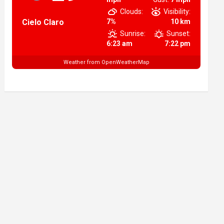
Clouds:
Visibility:
Cielo Claro
7%
10 km
Sunrise:
Sunset:
6:23 am
7:22 pm
Weather from OpenWeatherMap