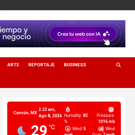
ARTE
REPORTAJE
BUSINESS
2:23 am,
Cancún, MX
Humidity:
83
Pressure:
Ago 8, 2026
%
1016 mb
29
°C
Wind:
5
Wind
mph
Gust:
7 mph