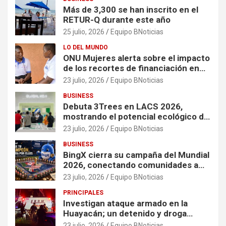
Más de 3,300 se han inscrito en el
RETUR-Q durante este año
25 julio, 2026
Equipo BNoticias
LO DEL MUNDO
ONU Mujeres alerta sobre el impacto
de los recortes de financiación en
organizaciones que apoyan a
23 julio, 2026
Equipo BNoticias
mujeres y niñas en contextos de
BUSINESS
crisis
Debuta 3Trees en LACS 2026,
mostrando el potencial ecológico de
China en América
23 julio, 2026
Equipo BNoticias
BUSINESS
BingX cierra su campaña del Mundial
2026, conectando comunidades a
través de experiencias exclusivas
23 julio, 2026
Equipo BNoticias
PRINCIPALES
Investigan ataque armado en la
Huayacán; un detenido y droga
asegurada tras persecución
23 julio, 2026
Equipo BNoticias