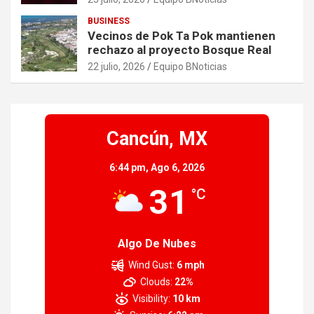
BUSINESS
Vecinos de Pok Ta Pok mantienen
rechazo al proyecto Bosque Real
22 julio, 2026
Equipo BNoticias
Cancún, MX
6:44 pm,
Ago 6, 2026
31
°C
Algo De Nubes
Wind Gust:
6 mph
Clouds:
22%
Visibility:
10 km