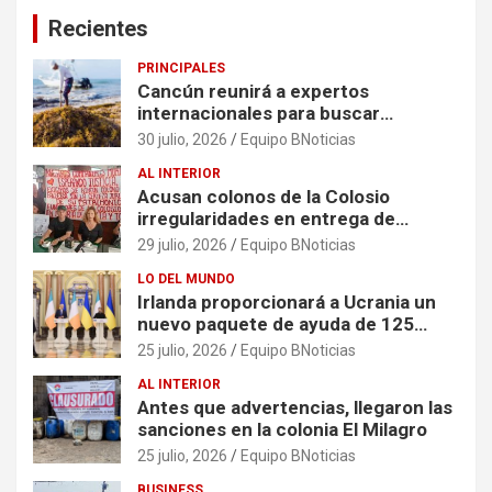
Recientes
PRINCIPALES
Cancún reunirá a expertos
internacionales para buscar
soluciones al problema del sargazo
30 julio, 2026
Equipo BNoticias
AL INTERIOR
Acusan colonos de la Colosio
irregularidades en entrega de
escrituras
29 julio, 2026
Equipo BNoticias
LO DEL MUNDO
Irlanda proporcionará a Ucrania un
nuevo paquete de ayuda de 125
millones de euros
25 julio, 2026
Equipo BNoticias
AL INTERIOR
Antes que advertencias, llegaron las
sanciones en la colonia El Milagro
25 julio, 2026
Equipo BNoticias
BUSINESS