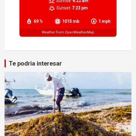
Sunrise:
6:22 am
Sunset:
7:23 pm
69 %
1015 mb
1 mph
Weather from OpenWeatherMap
Te podria interesar