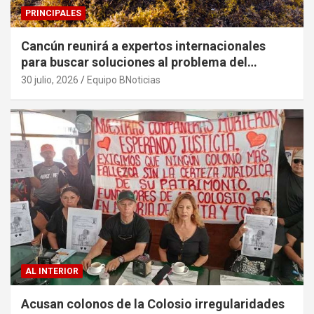
PRINCIPALES
Cancún reunirá a expertos internacionales
para buscar soluciones al problema del
sargazo
30 julio, 2026
Equipo BNoticias
AL INTERIOR
Acusan colonos de la Colosio irregularidades