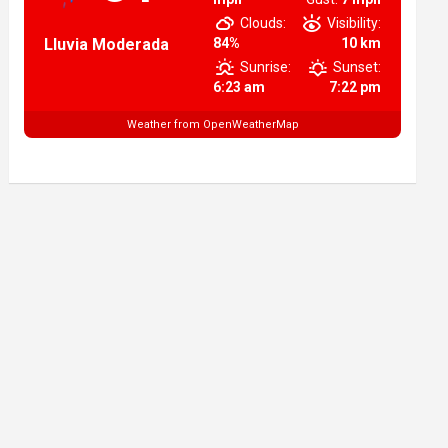
Clouds:
Visibility:
Lluvia Moderada
84%
10 km
Sunrise:
Sunset:
6:23 am
7:22 pm
Weather from OpenWeatherMap