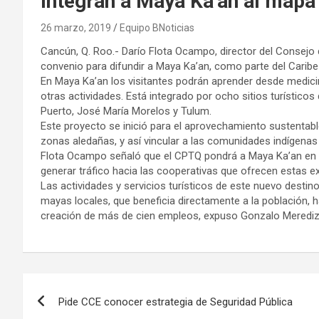
Integran a Maya Ka’an al mapa 
26 marzo, 2019
Equipo BNoticias
Cancún, Q. Roo.- Darío Flota Ocampo, director del Consejo
convenio para difundir a Maya Ka’an, como parte del Carib
En Maya Ka’an los visitantes podrán aprender desde medicin
otras actividades. Está integrado por ocho sitios turístic
Puerto, José María Morelos y Tulum.
Este proyecto se inició para el aprovechamiento sustentable
zonas aledañas, y así vincular a las comunidades indígena
Flota Ocampo señaló que el CPTQ pondrá a Maya Ka’an en el
generar tráfico hacia las cooperativas que ofrecen estas ex
Las actividades y servicios turísticos de este nuevo dest
mayas locales, que beneficia directamente a la población,
creación de más de cien empleos, expuso Gonzalo Merediz, 
Navegación
Pide CCE conocer estrategia de Seguridad Pública
de