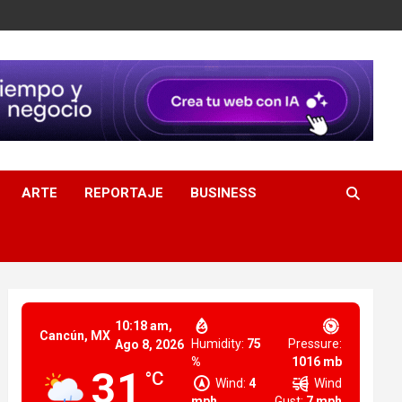
ARTE
REPORTAJE
BUSINESS
10:18 am,
Cancún, MX
Humidity:
75
Pressure:
Ago 8, 2026
%
1016 mb
31
°C
Wind:
4
Wind
mph
Gust:
7 mph