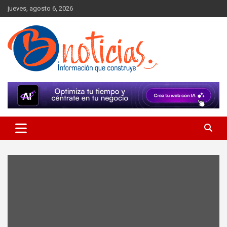
Skip
jueves, agosto 6, 2026
to
content
Información que construye
BNoticias