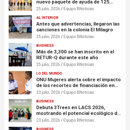
nuevo paquete de ayuda de 125
millones de euros
25 julio, 2026
Equipo BNoticias
AL INTERIOR
Antes que advertencias, llegaron las
sanciones en la colonia El Milagro
25 julio, 2026
Equipo BNoticias
BUSINESS
Más de 3,300 se han inscrito en el
RETUR-Q durante este año
25 julio, 2026
Equipo BNoticias
LO DEL MUNDO
ONU Mujeres alerta sobre el impacto
de los recortes de financiación en
organizaciones que apoyan a
23 julio, 2026
Equipo BNoticias
mujeres y niñas en contextos de
BUSINESS
crisis
Debuta 3Trees en LACS 2026,
mostrando el potencial ecológico de
China en América
23 julio, 2026
Equipo BNoticias
BUSINESS