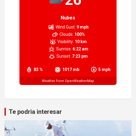
Nubes
Wind Gust:
9 mph
Clouds:
100%
Visibility:
10 km
Sunrise:
6:22 am
Sunset:
7:23 pm
83 %
1017 mb
5 mph
Weather from OpenWeatherMap
Te podria interesar