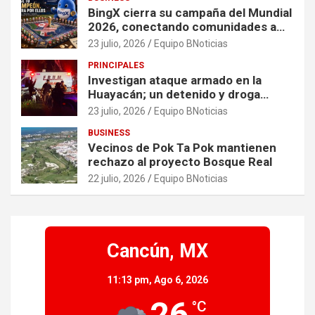
BingX cierra su campaña del Mundial
2026, conectando comunidades a
través de experiencias exclusivas
23 julio, 2026
Equipo BNoticias
PRINCIPALES
Investigan ataque armado en la
Huayacán; un detenido y droga
asegurada tras persecución
23 julio, 2026
Equipo BNoticias
BUSINESS
Vecinos de Pok Ta Pok mantienen
rechazo al proyecto Bosque Real
22 julio, 2026
Equipo BNoticias
Cancún, MX
11:13 pm,
Ago 6, 2026
26
°C