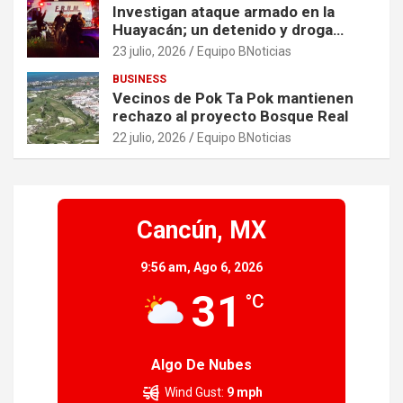
Investigan ataque armado en la
Huayacán; un detenido y droga
asegurada tras persecución
23 julio, 2026
Equipo BNoticias
BUSINESS
Vecinos de Pok Ta Pok mantienen
rechazo al proyecto Bosque Real
22 julio, 2026
Equipo BNoticias
Cancún, MX
9:56 am,
Ago 6, 2026
31
°C
Algo De Nubes
Wind Gust:
9 mph