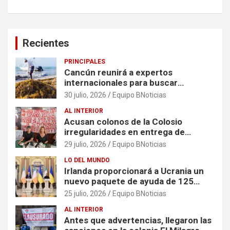
Recientes
PRINCIPALES
Cancún reunirá a expertos
internacionales para buscar
soluciones al problema del sargazo
30 julio, 2026
Equipo BNoticias
AL INTERIOR
Acusan colonos de la Colosio
irregularidades en entrega de
escrituras
29 julio, 2026
Equipo BNoticias
LO DEL MUNDO
Irlanda proporcionará a Ucrania un
nuevo paquete de ayuda de 125
millones de euros
25 julio, 2026
Equipo BNoticias
AL INTERIOR
Antes que advertencias, llegaron las