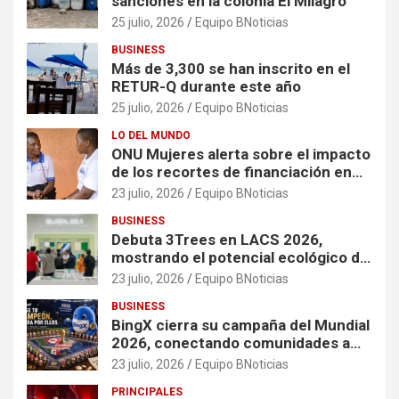
sanciones en la colonia El Milagro
25 julio, 2026
Equipo BNoticias
BUSINESS
Más de 3,300 se han inscrito en el
RETUR-Q durante este año
25 julio, 2026
Equipo BNoticias
LO DEL MUNDO
ONU Mujeres alerta sobre el impacto
de los recortes de financiación en
organizaciones que apoyan a
23 julio, 2026
Equipo BNoticias
mujeres y niñas en contextos de
BUSINESS
crisis
Debuta 3Trees en LACS 2026,
mostrando el potencial ecológico de
China en América
23 julio, 2026
Equipo BNoticias
BUSINESS
BingX cierra su campaña del Mundial
2026, conectando comunidades a
través de experiencias exclusivas
23 julio, 2026
Equipo BNoticias
PRINCIPALES