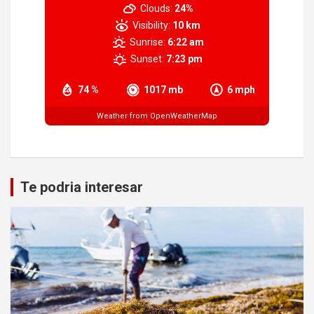
Clouds:
24%
Visibility:
10 km
Sunrise:
6:22 am
Sunset:
7:23 pm
74 %
1017 mb
6 mph
Weather from OpenWeatherMap
Te podria interesar