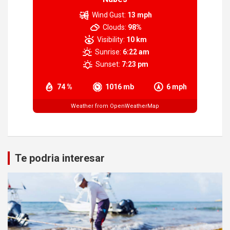
Wind Gust:
13 mph
Clouds:
98%
Visibility:
10 km
Sunrise:
6:22 am
Sunset:
7:23 pm
74 %
1016 mb
6 mph
Weather from OpenWeatherMap
Te podria interesar