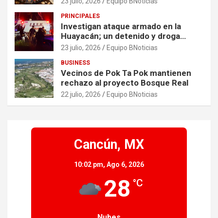
23 julio, 2026
Equipo BNoticias
PRINCIPALES
Investigan ataque armado en la
Huayacán; un detenido y droga
asegurada tras persecución
23 julio, 2026
Equipo BNoticias
BUSINESS
Vecinos de Pok Ta Pok mantienen
rechazo al proyecto Bosque Real
22 julio, 2026
Equipo BNoticias
Cancún, MX
10:02 pm,
Ago 6, 2026
28
°C
Nubes