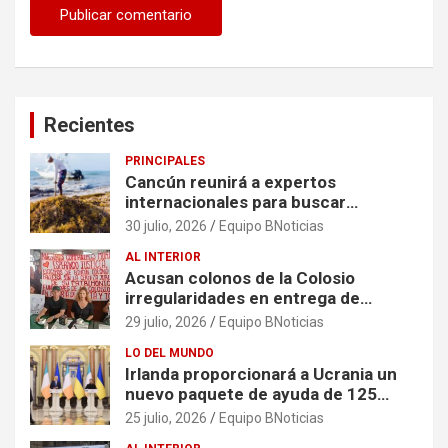
Recientes
PRINCIPALES
Cancún reunirá a expertos
internacionales para buscar
soluciones al problema del sargazo
30 julio, 2026
Equipo BNoticias
AL INTERIOR
Acusan colonos de la Colosio
irregularidades en entrega de
escrituras
29 julio, 2026
Equipo BNoticias
LO DEL MUNDO
Irlanda proporcionará a Ucrania un
nuevo paquete de ayuda de 125
millones de euros
25 julio, 2026
Equipo BNoticias