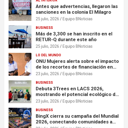
AL INTERIOR
Antes que advertencias, llegaron las
sanciones en la colonia El Milagro
25 julio, 2026
Equipo BNoticias
BUSINESS
Más de 3,300 se han inscrito en el
RETUR-Q durante este año
25 julio, 2026
Equipo BNoticias
LO DEL MUNDO
ONU Mujeres alerta sobre el impacto
de los recortes de financiación en
organizaciones que apoyan a
23 julio, 2026
Equipo BNoticias
mujeres y niñas en contextos de
BUSINESS
crisis
Debuta 3Trees en LACS 2026,
mostrando el potencial ecológico de
China en América
23 julio, 2026
Equipo BNoticias
BUSINESS
BingX cierra su campaña del Mundial
2026, conectando comunidades a
través de experiencias exclusivas