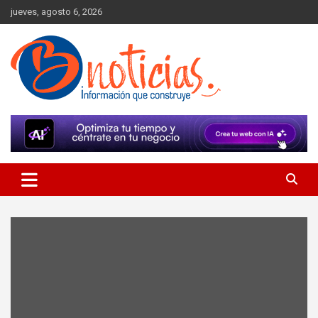
Skip
jueves, agosto 6, 2026
to
content
Información que construye
BNoticias