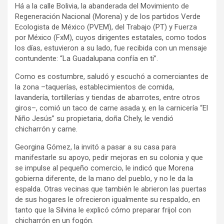
Há a la calle Bolivia, la abanderada del Movimiento de
Regeneración Nacional (Morena) y de los partidos Verde
Ecologista de México (PVEM), del Trabajo (PT) y Fuerza
por México (FxM), cuyos dirigentes estatales, como todos
los días, estuvieron a su lado, fue recibida con un mensaje
contundente: “La Guadalupana confía en ti”.
Como es costumbre, saludó y escuchó a comerciantes de
la zona –taquerías, establecimientos de comida,
lavandería, tortillerías y tiendas de abarrotes, entre otros
giros–, comió un taco de carne asada y, en la carnicería “El
Niño Jesús” su propietaria, doña Chely, le vendió
chicharrón y carne.
Georgina Gómez, la invitó a pasar a su casa para
manifestarle su apoyo, pedir mejoras en su colonia y que
se impulse al pequeño comercio, le indicó que Morena
gobierna diferente, de la mano del pueblo, y no le da la
espalda. Otras vecinas que también le abrieron las puertas
de sus hogares le ofrecieron igualmente su respaldo, en
tanto que la Silvina le explicó cómo preparar frijol con
chicharrón en un fogón.