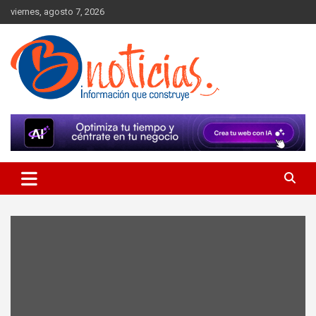
Skip
viernes, agosto 7, 2026
to
content
Información que construye
BNoticias