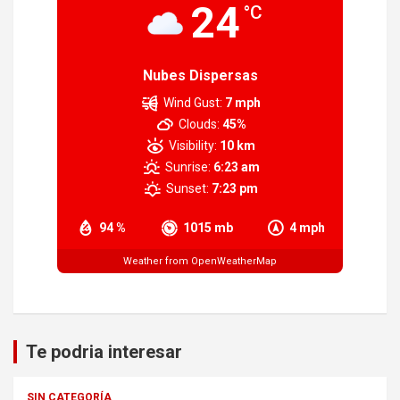
24
°C
Nubes Dispersas
Wind Gust:
7 mph
Clouds:
45%
Visibility:
10 km
Sunrise:
6:23 am
Sunset:
7:23 pm
94 %
1015 mb
4 mph
Weather from OpenWeatherMap
Te podria interesar
SIN CATEGORÍA