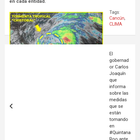
en cada entidad.
Tags:
Cancún
,
CLIMA
Navegación
El
de
gobernad
or Carlos
entradas
Joaquín
que
informa
sobre las
medidas
que se
están
tomando
en
#Quintana
Roo ante