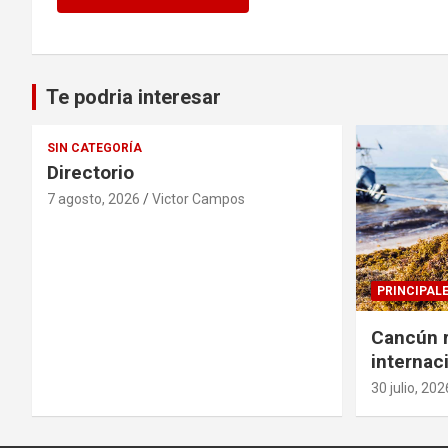
Te podria interesar
SIN CATEGORÍA
Directorio
7 agosto, 2026
Victor Campos
PRINCIPAL
Cancún r
internac
solucion
30 julio, 202
sargazo