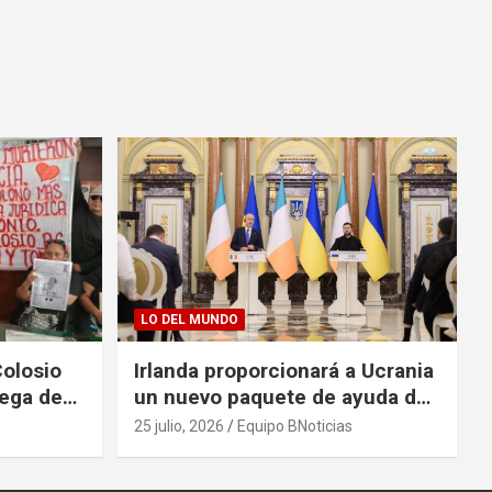
LO DEL MUNDO
Colosio
Irlanda proporcionará a Ucrania
rega de
un nuevo paquete de ayuda de
125 millones de euros
25 julio, 2026
Equipo BNoticias