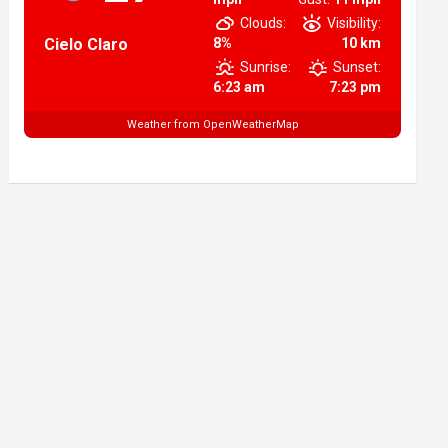
Clouds:
Visibility:
Cielo Claro
8%
10 km
Sunrise:
Sunset:
6:23 am
7:23 pm
Weather from OpenWeatherMap