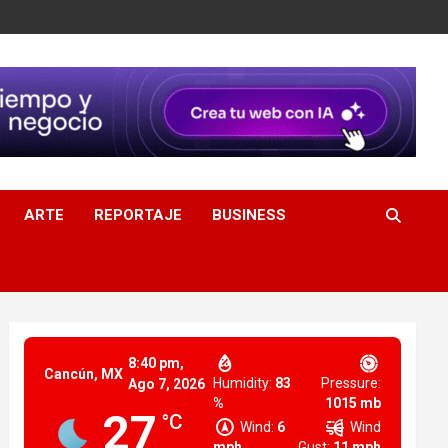
ARTE
REPORTAJE
BUSINESS
8:40 pm,
Cancún, MX
Humidity:
83
Pressure:
Ago 7, 2026
%
1015 mb
27
°C
Wind:
6
Wind
mph
Gust:
11 mph