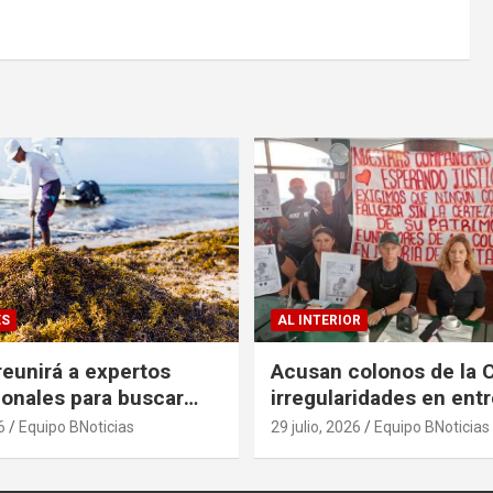
ES
AL INTERIOR
eunirá a expertos
Acusan colonos de la 
ionales para buscar
irregularidades en ent
es al problema del
escrituras
6
Equipo BNoticias
29 julio, 2026
Equipo BNoticias