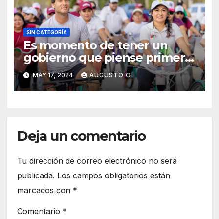
SIN CATEGORÍA
Es momento de tener un
gobierno que piense primero
en el pueblo: Diego Castañón
MAY 17, 2024
AUGUSTO O
Deja un comentario
Tu dirección de correo electrónico no será
publicada.
Los campos obligatorios están
marcados con
*
Comentario
*