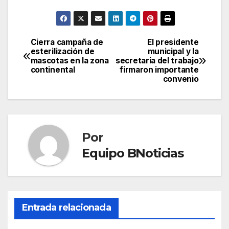
Cierra campaña de
El presidente
Navegación
esterilización de
municipal y la
mascotas en la zona
secretaria del trabajo
de
continental
firmaron importante
convenio
entradas
Por
Equipo BNoticias
Entrada relacionada