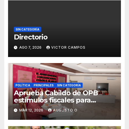
SIN CATEGORÍA
Directorio
AGO 7, 2026
VICTOR CAMPOS
POLÍTICA
PRINCIPALES
SIN CATEGORÍA
Aprueba Cabildo de OPB
estímulos fiscales para
emprendedores y
MAR 12, 2026
AUGUSTO O
regularización patrimonial