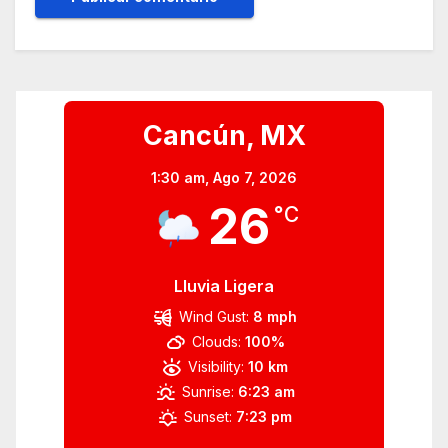
Cancún, MX
1:30 am,
Ago 7, 2026
26
°C
Lluvia Ligera
Wind Gust:
8 mph
Clouds:
100%
Visibility:
10 km
Sunrise:
6:23 am
Sunset:
7:23 pm