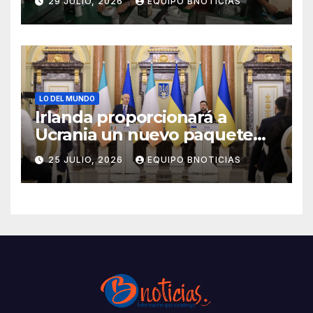
29 JULIO, 2026
EQUIPO BNOTICIAS
LO DEL MUNDO
Irlanda proporcionará a
Ucrania un nuevo paquete
de ayuda de 125 millones de
25 JULIO, 2026
EQUIPO BNOTICIAS
euros