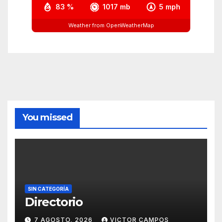
83 %
1017 mb
5 mph
Weather from OpenWeatherMap
You missed
SIN CATEGORÍA
Directorio
7 AGOSTO, 2026
VICTOR CAMPOS