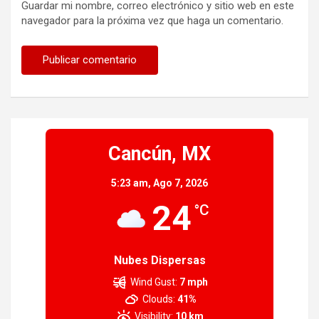
Guardar mi nombre, correo electrónico y sitio web en este
navegador para la próxima vez que haga un comentario.
Cancún, MX
5:23 am,
Ago 7, 2026
24
°C
Nubes Dispersas
Wind Gust:
7 mph
Clouds:
41%
Visibility:
10 km