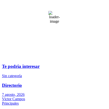
nubes dispersas
83 %
1016 mb
5 mph
Wind Gust:
7 mph
Clouds:
47%
Visibility:
10 km
Sunrise:
6:23 am
Sunset:
7:23 pm
Weather from OpenWeatherMap
Te podria interesar
Sin categoría
Directorio
7 agosto, 2026
Victor Campos
Principales