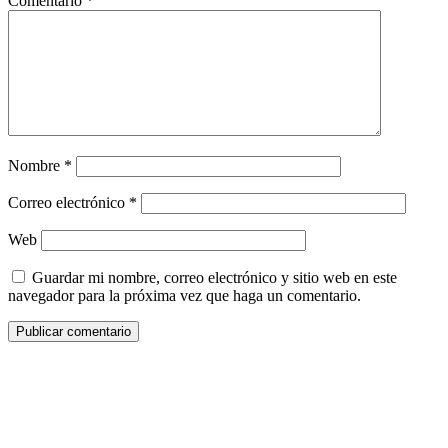
Comentario
*
Nombre
*
Correo electrónico
*
Web
Guardar mi nombre, correo electrónico y sitio web en este
navegador para la próxima vez que haga un comentario.
Cancún, MX
2:01 am,
Ago 7, 2026
26
°C