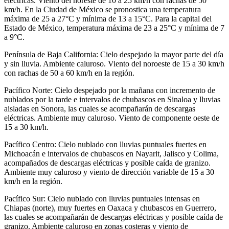
eléctricas. Viento del noreste de 10 a 25 km/h con rachas de 50
km/h. En la Ciudad de México se pronostica una temperatura
máxima de 25 a 27°C y mínima de 13 a 15°C. Para la capital del
Estado de México, temperatura máxima de 23 a 25°C y mínima de 7
a 9°C.
Península de Baja California: Cielo despejado la mayor parte del día
y sin lluvia. Ambiente caluroso. Viento del noroeste de 15 a 30 km/h
con rachas de 50 a 60 km/h en la región.
Pacífico Norte: Cielo despejado por la mañana con incremento de
nublados por la tarde e intervalos de chubascos en Sinaloa y lluvias
aisladas en Sonora, las cuales se acompañarán de descargas
eléctricas. Ambiente muy caluroso. Viento de componente oeste de
15 a 30 km/h.
Pacífico Centro: Cielo nublado con lluvias puntuales fuertes en
Michoacán e intervalos de chubascos en Nayarit, Jalisco y Colima,
acompañados de descargas eléctricas y posible caída de granizo.
Ambiente muy caluroso y viento de dirección variable de 15 a 30
km/h en la región.
Pacífico Sur: Cielo nublado con lluvias puntuales intensas en
Chiapas (norte), muy fuertes en Oaxaca y chubascos en Guerrero,
las cuales se acompañarán de descargas eléctricas y posible caída de
granizo. Ambiente caluroso en zonas costeras y viento de