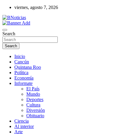
Skip
viernes, agosto 7, 2026
to
content
Información que construye
BNoticias
Search
Search
Inicio
Cancún
Quintana Roo
Política
Economía
Informate
El País
Mundo
Deportes
Cultura
Diversión
Obituario
Ciencia
Al interior
Arte