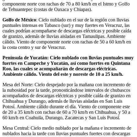
componente norte con rachas de 70 a 80 km/h en el Istmo y Golfo
de Tehuantepec (costas de Oaxaca y Chiapas).
Golfo de México
: Cielo nublado en el sur de la región con lluvias
puntuales intensas en Tabasco (sur) y muy fuertes en Veracruz, las
cuales podrían acompañarse de descargas eléctricas y posible caída
de granizo, además de lluvias aisladas en Tamaulipas. Ambiente
cálido. Viento de componente norte con rachas de 50 a 60 km/h en
la costa centro y sur de Veracruz.
Península de Yucatán: Cielo nublado con lluvias puntuales muy
fuertes en Campeche y Yucatán, así como fuertes en Quintana
Roo, las cuales se acompañarán de descargas eléctricas.
Ambiente cálido. Viento del este y noreste de 10 a 25 km/h.
Mesa del Norte: Cielo despejado por la mañana con incremento de
la nubosidad por la tarde, pronosticándose intervalos de chubascos
acompañados de descargas eléctricas y posible caída de granizo en
Chihuahua y Durango, además de lluvias aisladas en San Luis
Potosí. Ambiente cálido durante el día. Viento de componente este
de 20 a 35 km/h con rachas de 60 a 70 km/h en Chihuahua, y 50 a
60 km/h en Coahuila, Durango, Zacatecas y San Luis Potosí.
Mesa Central: Cielo medio nublado por la mañana e incremento de
nublados hacia la tarde con lluvias puntuales fuertes con descargas