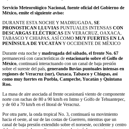
Servicio Meteorológico Nacional, fuente oficial del Gobierno de
México, emite el siguiente aviso:
DURANTE ESTA NOCHE Y MADRUGADA,
SE
PRONOSTICAN LLUVIAS
PUNTUALES INTENSAS
CON
DESCARGAS ELÉCTRICAS
EN VERACRUZ, OAXACA,
TABASCO Y CHIAPAS, ASÍ COMO
MUY FUERTES EN LA
PENÍNSULA DE YUCATÁN
Y OCCIDENTE DE MÉXICO
Durante esta noche y
madrugada del sábado, el frente No. 67
permanecerá con características de
estacionario sobre el Golfo de
México
, continuará interactuando con un canal de baja presión
sobre el sureste del país,
generando lluvias puntuales intensas en
regiones de Veracruz (sur), Oaxaca, Tabasco y Chiapas, así
como muy fuertes en Puebla, Campeche, Yucatán y Quintana
Roo.
La masa de aire asociada al frente ocasionará viento de componente
norte con rachas de 80 a 90 km/h en Istmo y Golfo de Tehuantepec,
y de 60 a 70 km/h en el litoral de Veracruz.
Por otra parte, la onda tropical No. 3, continuará su movimiento
hacia el oeste, al sur de las costas de Guerrero, mientras que un
canal de baja presión extendido sobre el noroeste, occidente y centro