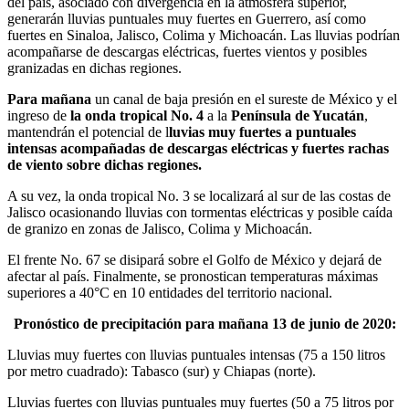
del país, asociado con divergencia en la atmósfera superior,
generarán lluvias puntuales muy fuertes en Guerrero, así como
fuertes en Sinaloa, Jalisco, Colima y Michoacán. Las lluvias podrían
acompañarse de descargas eléctricas, fuertes vientos y posibles
granizadas en dichas regiones.
Para mañana
un canal de baja presión en el sureste de México y el
ingreso de
la onda tropical No. 4
a la
Península de Yucatán
,
mantendrán el potencial de l
luvias muy fuertes a puntuales
intensas acompañadas de descargas eléctricas y fuertes rachas
de viento sobre dichas regiones.
A su vez, la onda tropical No. 3 se localizará al sur de las costas de
Jalisco ocasionando lluvias con tormentas eléctricas y posible caída
de granizo en zonas de Jalisco, Colima y Michoacán.
El frente No. 67 se disipará sobre el Golfo de México y dejará de
afectar al país. Finalmente, se pronostican temperaturas máximas
superiores a 40°C en 10 entidades del territorio nacional.
Pronóstico de precipitación para mañana 13 de junio de 2020:
Lluvias muy fuertes con lluvias puntuales intensas (75 a 150 litros
por metro cuadrado): Tabasco (sur) y Chiapas (norte).
Lluvias fuertes con lluvias puntuales muy fuertes (50 a 75 litros por