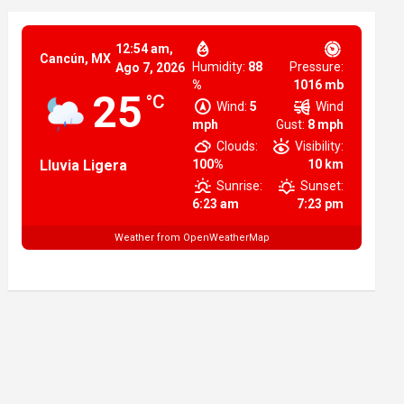
12:54 am,
Cancún, MX
Humidity:
88
Pressure:
Ago 7, 2026
%
1016 mb
25
°C
Wind:
5
Wind
mph
Gust:
8 mph
Clouds:
Visibility:
Lluvia Ligera
100%
10 km
Sunrise:
Sunset:
6:23 am
7:23 pm
Weather from OpenWeatherMap