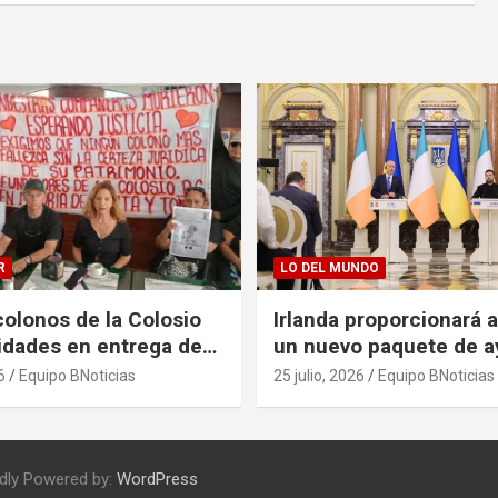
R
LO DEL MUNDO
olonos de la Colosio
Irlanda proporcionará 
ridades en entrega de
un nuevo paquete de a
as
125 millones de euros
6
Equipo BNoticias
25 julio, 2026
Equipo BNoticias
dly Powered by:
WordPress