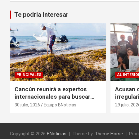
Te podria interesar
PRINCIPALES
AL INTERIO
Cancún reunirá a expertos
Acusan c
internacionales para buscar
irregula
soluciones al problema del
escritur
30 julio, 2026
Equipo BNoticias
29 julio, 202
sargazo
Copyright © 2026
BNoticias
Theme by:
Theme Horse
Prou