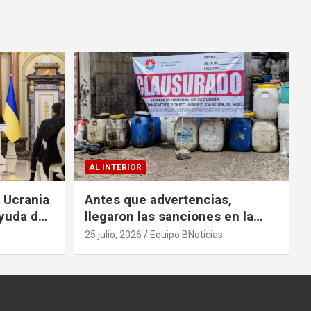
AL INTERIOR
a Ucrania
Antes que advertencias,
yuda de
llegaron las sanciones en la
colonia El Milagro
25 julio, 2026
Equipo BNoticias