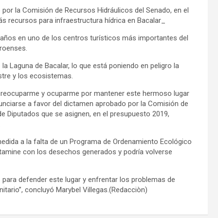
por la Comisión de Recursos Hidráulicos del Senado, en el
s recursos para infraestructura hídrica en Bacalar_
z años en uno de los centros turísticos más importantes del
rroenses.
la Laguna de Bacalar, lo que está poniendo en peligro la
estre y los ecosistemas.
 preocuparme y ocuparme por mantener este hermoso lugar
nunciarse a favor del dictamen aprobado por la Comisión de
de Diputados que se asignen, en el presupuesto 2019,
.
medida a la falta de un Programa de Ordenamiento Ecológico
ntamine con los desechos generados y podría volverse
z para defender este lugar y enfrentar los problemas de
itario”, concluyó Marybel Villegas.(Redacciòn)