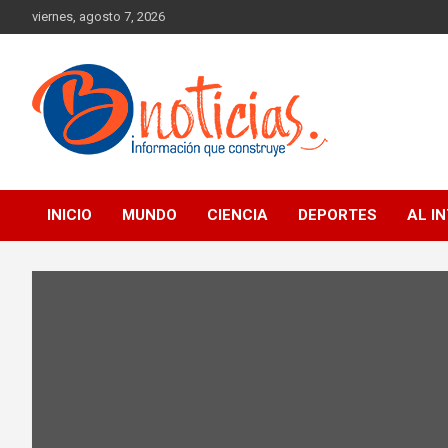
Skip
viernes, agosto 7, 2026
to
content
Información que construye
BNoticias
INICIO
MUNDO
CIENCIA
DEPORTES
AL I