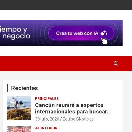
Recientes
PRINCIPALES
Cancún reunirá a expertos
internacionales para buscar
soluciones al problema del
30 julio, 2026
Equipo BNoticias
sargazo
AL INTERIOR