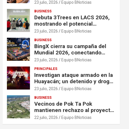
financiación en organizaciones
23 julio, 2026
Equipo BNoticias
que apoyan a mujeres y niñas
BUSINESS
en contextos de crisis
Debuta 3Trees en LACS 2026,
mostrando el potencial
ecológico de China en América
23 julio, 2026
Equipo BNoticias
BUSINESS
BingX cierra su campaña del
Mundial 2026, conectando
comunidades a través de
23 julio, 2026
Equipo BNoticias
experiencias exclusivas
PRINCIPALES
Investigan ataque armado en la
Huayacán; un detenido y droga
asegurada tras persecución
23 julio, 2026
Equipo BNoticias
BUSINESS
Vecinos de Pok Ta Pok
mantienen rechazo al proyecto
Bosque Real
22 julio, 2026
Equipo BNoticias