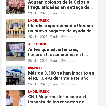
Acusan colonos de la Colosio
irregularidades en entrega de
escrituras
29 julio, 2026
Equipo BNoticias
LO DEL MUNDO
Irlanda proporcionará a Ucrania
un nuevo paquete de ayuda de
125 millones de euros
25 julio, 2026
Equipo BNoticias
AL INTERIOR
Antes que advertencias,
llegaron las sanciones en la
colonia El Milagro
25 julio, 2026
Equipo BNoticias
BUSINESS
Más de 3,300 se han inscrito en
el RETUR-Q durante este año
25 julio, 2026
Equipo BNoticias
LO DEL MUNDO
ONU Mujeres alerta sobre el
impacto de los recortes de