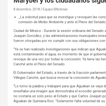
Marybel y los ciudadanos sigu
8 diciembre, 2018
Equipo BNoticias
_La solicitud para que se investigue y revoquen las co
comisión de Medio Ambiente y ante el Pleno del Senado
Ciudad de México.- Durante la sesión ordinaria del Senado
Joaquín González, y las administraciones municipales inve
fueron otorgadas por no cumplir con sus obligaciones con 
“Ya se han realizado investigaciones que indican que Aguak
está contaminando el agua, es momento de que el gobernad
revoque de una vez por todas la concesión. Ya tiene las he
Canché ante el Pleno del Senado.
El Gobernador del Estado, a través de la fracción parlamen
Villegas Canché, que busca revocar la concesión de Aguak
“Le tomo la palabra y trabajaré para que Aguakan se vaya 
enseñaba una imagen que demostraba el ecocidio generado
no costaría un solo peso al Estado y que Carlos Joaquín po
Aguakan de Quintana Roo: “Solamente falta voluntad de su 