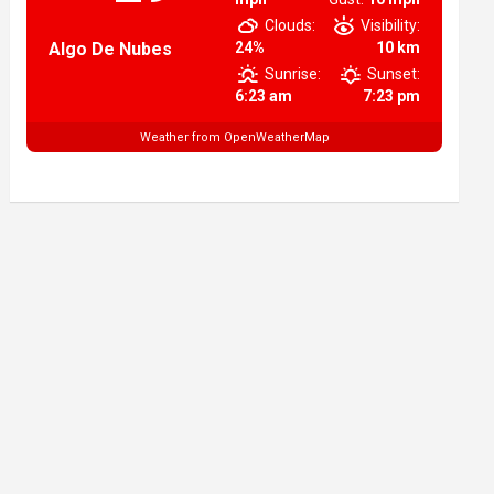
Clouds:
Visibility:
Algo De Nubes
24%
10 km
Sunrise:
Sunset:
6:23 am
7:23 pm
Weather from OpenWeatherMap