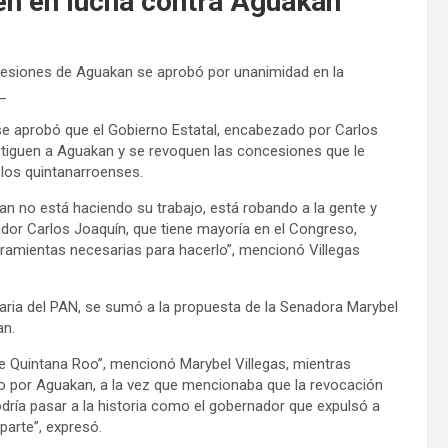
en en lucha contra Aguakan
ncesiones de Aguakan se aprobó por unanimidad en la
_
 se aprobó que el Gobierno Estatal, encabezado por Carlos
stiguen a Aguakan y se revoquen las concesiones que le
los quintanarroenses.
an no está haciendo su trabajo, está robando a la gente y
or Carlos Joaquín, que tiene mayoría en el Congreso,
rramientas necesarias para hacerlo”, mencionó Villegas
taria del PAN, se sumó a la propuesta de la Senadora Marybel
an.
de Quintana Roo”, mencionó Marybel Villegas, mientras
 por Aguakan, a la vez que mencionaba que la revocación
dría pasar a la historia como el gobernador que expulsó a
parte”, expresó.