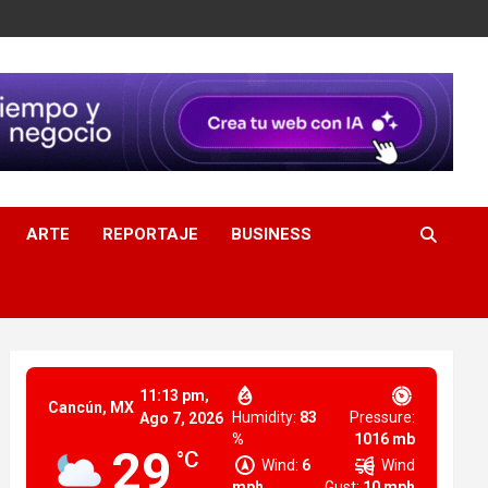
ARTE
REPORTAJE
BUSINESS
11:13 pm,
Cancún, MX
Humidity:
83
Pressure:
Ago 7, 2026
%
1016 mb
29
°C
Wind:
6
Wind
mph
Gust:
10 mph