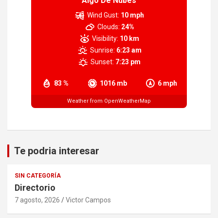
Algo De Nubes
Wind Gust:
10 mph
Clouds:
24%
Visibility:
10 km
Sunrise:
6:23 am
Sunset:
7:23 pm
83 %
1016 mb
6 mph
Weather from OpenWeatherMap
Te podria interesar
SIN CATEGORÍA
Directorio
7 agosto, 2026
Victor Campos