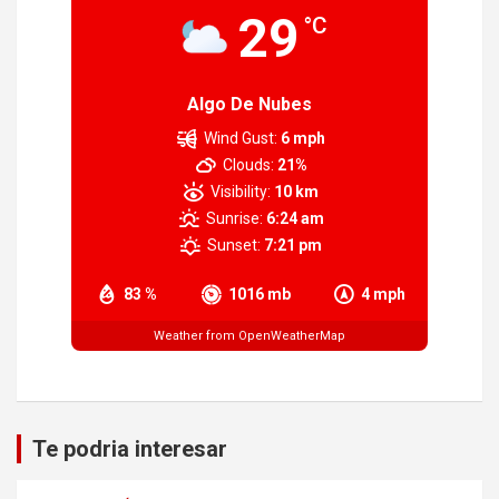
29
°C
Algo De Nubes
Wind Gust:
6 mph
Clouds:
21%
Visibility:
10 km
Sunrise:
6:24 am
Sunset:
7:21 pm
83 %
1016 mb
4 mph
Weather from OpenWeatherMap
Te podria interesar