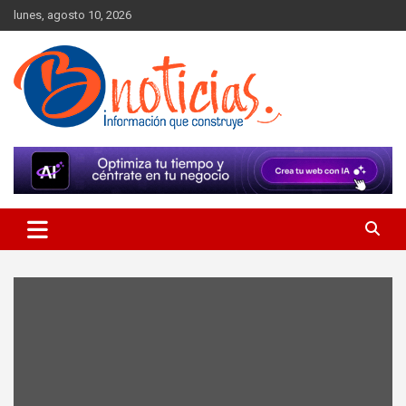
Skip
lunes, agosto 10, 2026
to
content
Información que construye
BNoticias