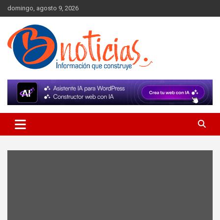
Skip
domingo, agosto 9, 2026
to
content
Información que construye
BNoticias