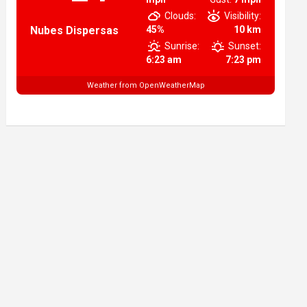
Clouds:
Visibility:
Nubes Dispersas
45%
10 km
Sunrise:
Sunset:
6:23 am
7:23 pm
Weather from OpenWeatherMap