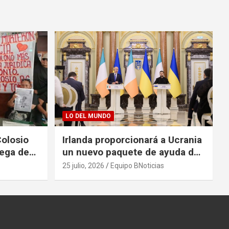
LO DEL MUNDO
Colosio
Irlanda proporcionará a Ucrania
rega de
un nuevo paquete de ayuda de
125 millones de euros
25 julio, 2026
Equipo BNoticias