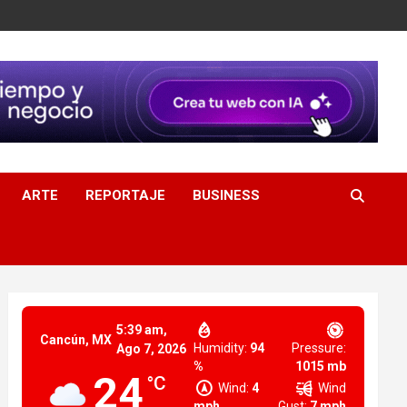
ARTE
REPORTAJE
BUSINESS
5:39 am,
Cancún, MX
Humidity:
94
Pressure:
Ago 7, 2026
%
1015 mb
24
°C
Wind:
4
Wind
mph
Gust:
7 mph