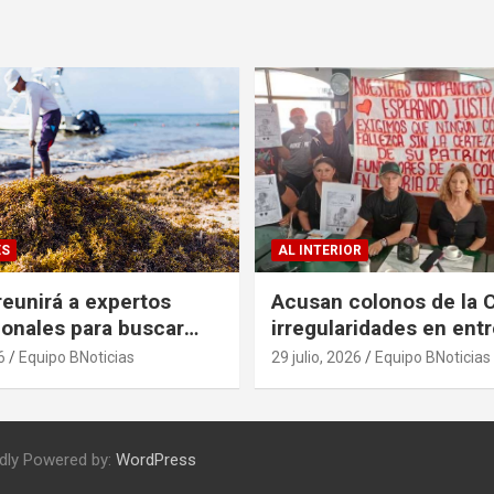
ES
AL INTERIOR
eunirá a expertos
Acusan colonos de la 
ionales para buscar
irregularidades en ent
es al problema del
escrituras
6
Equipo BNoticias
29 julio, 2026
Equipo BNoticias
dly Powered by:
WordPress