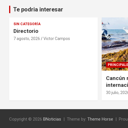
Te podria interesar
SIN CATEGORÍA
Directorio
7 agosto, 2026
Victor Campos
PRINCIPAL
Cancún r
internac
solucion
30 julio, 202
sargazo
Copyright © 2026
BNoticias
Theme by:
Theme Horse
Prou