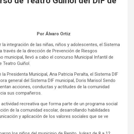
so de Teatro Guiñol del DIF de
Por Álvaro Ortiz
a integración de las niñas, niños y adolescentes, el Sistema
, a través de la dirección de Prevención de Riesgos
 municipal, llevó a cabo el concurso Municipal Infantil de
e Teatro Guiñol.
a Presidenta Municipal, Ana Patricia Peralta, el Sistema DIF
tora general del Sistema DIF municipal, Doris Marisol Sendo
entan acciones, conductas y actitudes de la comunidad
hacia sus compañeros.
na actividad recreativa que forma parte de un programa social
ración de la comunidad escolar, desarrollando habilidades
nicación y aplicación de los valores sociales que se ve
iparon los niños del municipio de Benito Juárez de 8 a 12