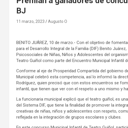
Premian a ganadores de concur
BJ
11 marzo, 2023
Augusto O
BENITO JUÁREZ, 10 de marzo.- Con el objetivo de fomentar l
para el Desarrollo Integral de la Familia (DIF) Benito Juárez
Psicosociales de Niñas, Niños y Adolescentes del organismo
Teatro Guiñol como parte del Encuentro Municipal Infantil d
Conforme al eje de Prosperidad Compartida del gobierno de l
Municipal celebró esta competencia, así lo informó la direc
Rodríguez, quien precisó que con estos encuentros se fom
infantil, que tienen que ver con el respeto a uno mismo y 
La funcionaria municipal explicó que el teatro guiñol, es u
del Sistema DIF, que tiene la finalidad de promover la integ
creativas de niñas, niños y adolescentes con respeto, comu
reflejada en la integración de grupos escolares y clubes.
En este concurso Municipal Infantil de Teatro Guiñol, partic