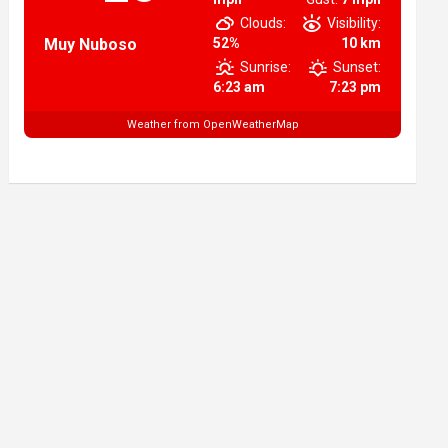
Clouds:
Visibility:
Muy Nuboso
52%
10 km
Sunrise:
Sunset:
6:23 am
7:23 pm
Weather from OpenWeatherMap