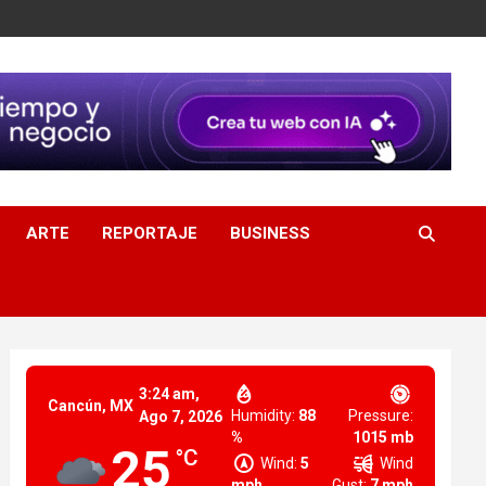
ARTE
REPORTAJE
BUSINESS
3:24 am,
Cancún, MX
Humidity:
88
Pressure:
Ago 7, 2026
%
1015 mb
25
°C
Wind:
5
Wind
mph
Gust:
7 mph