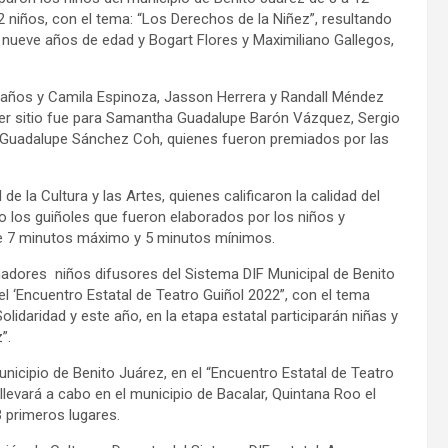
2 niños, con el tema: “Los Derechos de la Niñez”, resultando
e nueve años de edad y Bogart Flores y Maximiliano Gallegos,
8 años y Camila Espinoza, Jasson Herrera y Randall Méndez
rcer sitio fue para Samantha Guadalupe Barón Vázquez, Sergio
 Guadalupe Sánchez Coh, quienes fueron premiados por las
de la Cultura y las Artes, quienes calificaron la calidad del
mo los guiñoles que fueron elaborados por los niños y
de 7 minutos máximo y 5 minutos mínimos.
adores niños difusores del Sistema DIF Municipal de Benito
el ‘Encuentro Estatal de Teatro Guiñol 2022”, con el tema
lidaridad y este año, en la etapa estatal participarán niñas y
”.
nicipio de Benito Juárez, en el “Encuentro Estatal de Teatro
llevará a cabo en el municipio de Bacalar, Quintana Roo el
3 primeros lugares.