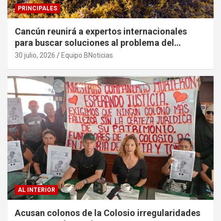
PRINCIPALES
Cancún reunirá a expertos internacionales
para buscar soluciones al problema del
sargazo
30 julio, 2026
Equipo BNoticias
AL INTERIOR
Acusan colonos de la Colosio irregularidades