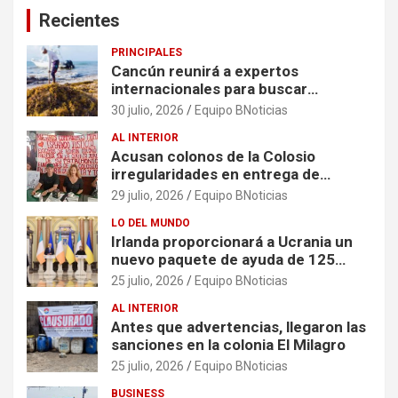
Recientes
PRINCIPALES
Cancún reunirá a expertos
internacionales para buscar
soluciones al problema del sargazo
30 julio, 2026
Equipo BNoticias
AL INTERIOR
Acusan colonos de la Colosio
irregularidades en entrega de
escrituras
29 julio, 2026
Equipo BNoticias
LO DEL MUNDO
Irlanda proporcionará a Ucrania un
nuevo paquete de ayuda de 125
millones de euros
25 julio, 2026
Equipo BNoticias
AL INTERIOR
Antes que advertencias, llegaron las
sanciones en la colonia El Milagro
25 julio, 2026
Equipo BNoticias
BUSINESS