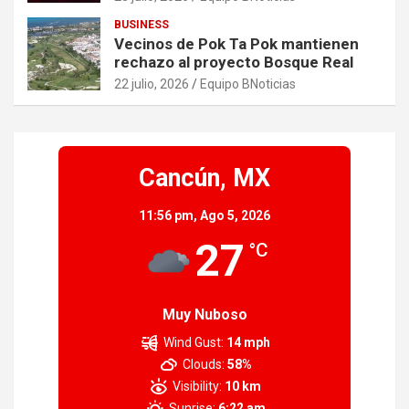
BUSINESS
Vecinos de Pok Ta Pok mantienen
rechazo al proyecto Bosque Real
22 julio, 2026
Equipo BNoticias
Cancún, MX
11:56 pm,
Ago 5, 2026
27
°C
Muy Nuboso
Wind Gust:
14 mph
Clouds:
58%
Visibility:
10 km
Sunrise:
6:22 am