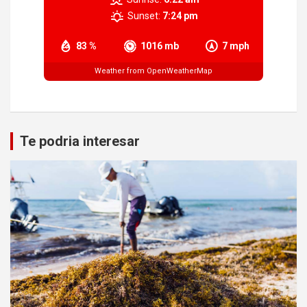
Sunset:
7:24 pm
83 %
1016 mb
7 mph
Weather from OpenWeatherMap
Te podria interesar