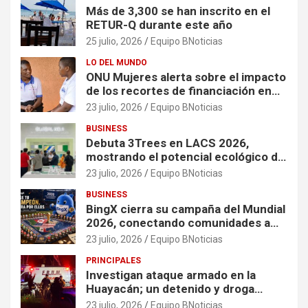
Más de 3,300 se han inscrito en el
RETUR-Q durante este año
25 julio, 2026
Equipo BNoticias
LO DEL MUNDO
ONU Mujeres alerta sobre el impacto
de los recortes de financiación en
organizaciones que apoyan a
23 julio, 2026
Equipo BNoticias
mujeres y niñas en contextos de
BUSINESS
crisis
Debuta 3Trees en LACS 2026,
mostrando el potencial ecológico de
China en América
23 julio, 2026
Equipo BNoticias
BUSINESS
BingX cierra su campaña del Mundial
2026, conectando comunidades a
través de experiencias exclusivas
23 julio, 2026
Equipo BNoticias
PRINCIPALES
Investigan ataque armado en la
Huayacán; un detenido y droga
asegurada tras persecución
23 julio, 2026
Equipo BNoticias