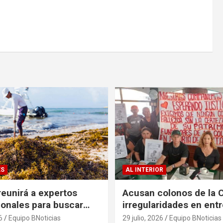
ES
AL INTERIOR
eunirá a expertos
Acusan colonos de la 
ionales para buscar
irregularidades en ent
es al problema del
escrituras
6
Equipo BNoticias
29 julio, 2026
Equipo BNoticias