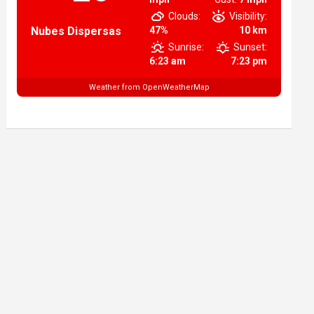
Clouds:
Visibility:
Nubes Dispersas
47%
10 km
Sunrise:
Sunset:
6:23 am
7:23 pm
Weather from OpenWeatherMap