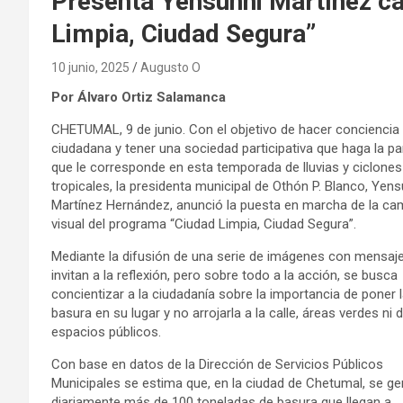
Presenta Yensunni Martínez c
Limpia, Ciudad Segura”
10 junio, 2025
Augusto O
Por Álvaro Ortiz Salamanca
CHETUMAL, 9 de junio. Con el objetivo de hacer conciencia
ciudadana y tener una sociedad participativa que haga la pa
que le corresponde en esta temporada de lluvias y ciclones
tropicales, la presidenta municipal de Othón P. Blanco, Yens
Martínez Hernández, anunció la puesta en marcha de la c
visual del programa “Ciudad Limpia, Ciudad Segura”.
Mediante la difusión de una serie de imágenes con mensaj
invitan a la reflexión, pero sobre todo a la acción, se busca
concientizar a la ciudadanía sobre la importancia de poner 
basura en su lugar y no arrojarla a la calle, áreas verdes ni
espacios públicos.
Con base en datos de la Dirección de Servicios Públicos
Municipales se estima que, en la ciudad de Chetumal, se g
diariamente más de 100 toneladas de basura que llegan a