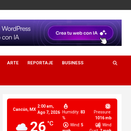
ARTE
REPORTAJE
BUSINESS
2:00 am,
Cancún, MX
Humidity:
83
Pressure:
Ago 7, 2026
%
1016 mb
26
°C
Wind:
5
Wind
mph
Gust:
7 mph