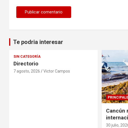
Te podria interesar
SIN CATEGORÍA
Directorio
7 agosto, 2026
Victor Campos
PRINCIPAL
Cancún r
internac
solucion
30 julio, 202