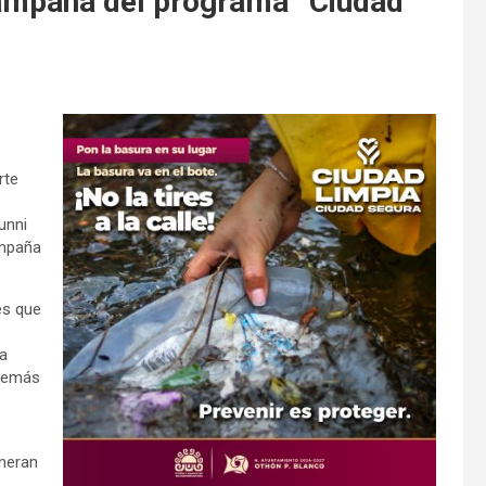
ampaña del programa “Ciudad
rte
unni
ampaña
es que
la
 demás
eneran