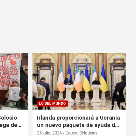
LO DEL MUNDO
Colosio
Irlanda proporcionará a Ucrania
rega de
un nuevo paquete de ayuda de
125 millones de euros
25 julio, 2026
Equipo BNoticias