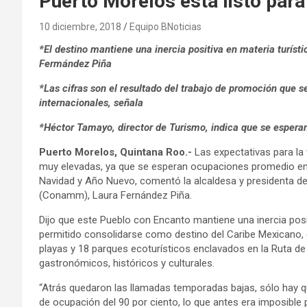
Puerto Morelos está listo para 
10 diciembre, 2018
Equipo BNoticias
*El destino mantiene una inercia positiva en materia turíst
Fermández Piña
*Las
cifras son el resultado del trabajo de promoción que s
internacionales, señala
*Héctor Tamayo, director de Turismo, indica que se esperan
Puerto Morelos, Quintana Roo.-
Las expectativas para la
muy elevadas, ya que se esperan ocupaciones promedio entr
Navidad y Año Nuevo, comentó la alcaldesa y presidenta de
(Conamm), Laura Fernández Piña.
Dijo que este Pueblo con Encanto mantiene una inercia posi
permitido consolidarse como destino del Caribe Mexicano, 
playas y 18 parques ecoturísticos enclavados en la Ruta de 
gastronómicos, históricos y culturales.
“Atrás quedaron las llamadas temporadas bajas, sólo hay q
de ocupación del 90 por ciento, lo que antes era imposible p