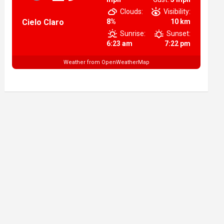
Clouds:
Visibility:
Cielo Claro
8%
10 km
Sunrise:
Sunset:
6:23 am
7:22 pm
Weather from OpenWeatherMap