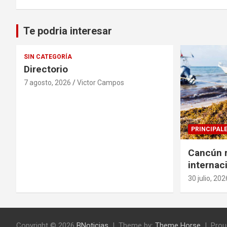
Te podria interesar
SIN CATEGORÍA
Directorio
7 agosto, 2026
Victor Campos
PRINCIPAL
Cancún r
internac
solucion
30 julio, 202
sargazo
Copyright © 2026
BNoticias
Theme by:
Theme Horse
Prou