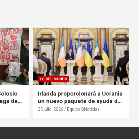
LO DEL MUNDO
Colosio
Irlanda proporcionará a Ucrania
rega de
un nuevo paquete de ayuda de
125 millones de euros
25 julio, 2026
Equipo BNoticias