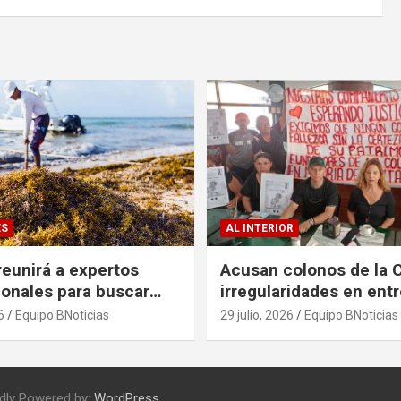
ES
AL INTERIOR
eunirá a expertos
Acusan colonos de la 
ionales para buscar
irregularidades en ent
es al problema del
escrituras
6
Equipo BNoticias
29 julio, 2026
Equipo BNoticias
dly Powered by:
WordPress