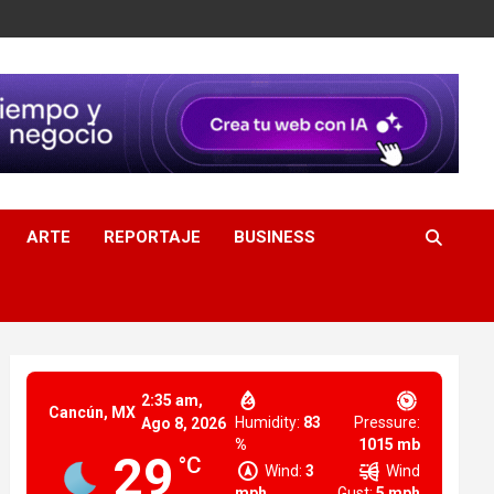
ARTE
REPORTAJE
BUSINESS
2:35 am,
Cancún, MX
Humidity:
83
Pressure:
Ago 8, 2026
%
1015 mb
29
°C
Wind:
3
Wind
mph
Gust:
5 mph