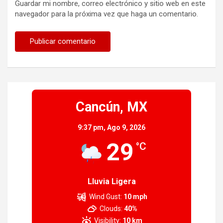
Guardar mi nombre, correo electrónico y sitio web en este
navegador para la próxima vez que haga un comentario.
Cancún, MX
9:37 pm,
Ago 9, 2026
29
°C
Lluvia Ligera
Wind Gust:
10 mph
Clouds:
40%
Visibility:
10 km